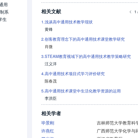
通用
相关文献
控制系
1 
学生
1.
浅谈高中通用技术教学现状
黄锋
2.
创客教育理念下的高中通用技术课堂教学研究
肖微
3.
STEAM教育视域下的高中通用技术教学策略研究
汪义洋
4.
高中通用技术项目式学习评价研究
陈春茂
5.
高中通用技术课堂中生活化教学资源的运用
李洪臣
相关学者
毕景刚
许燕红