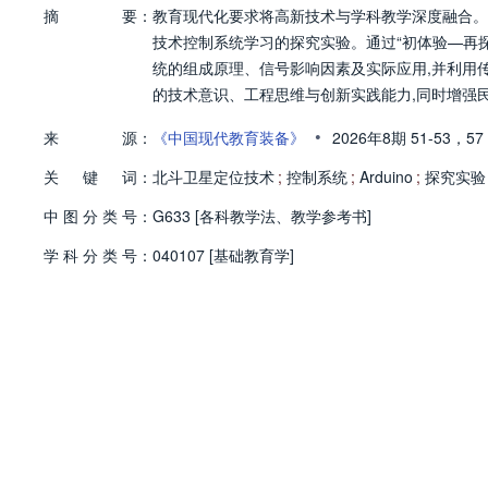
摘
要：
教育现代化要求将高新技术与学科教学深度融合。本
技术控制系统学习的探究实验。通过“初体验—再
统的组成原理、信号影响因素及实际应用,并利用
的技术意识、工程思维与创新实践能力,同时增强
•
来
源：
《中国现代教育装备》
2026年8期
51-53，
57
关
键
词：
北斗卫星定位技术
;
控制系统
;
Arduino
;
探究实验
中
图
分
类
号：
G633 [各科教学法、教学参考书]
学
科
分
类
号：
040107 [基础教育学]