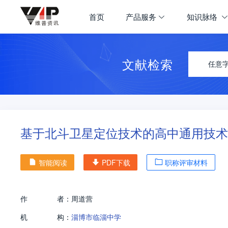
首页
产品服务
知识脉络
文献检索
任意
基于北斗卫星定位技术的高中通用技术
智能阅读
PDF下载
职称评审材料
作
者：
周道营
机
构：
淄博市临淄中学