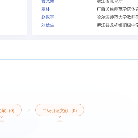
管光海
浙江省教育厅
覃林
赵振宇
刘信生
庐江县龙桥镇初级中
文献
(0)
二级引证文献
(0)