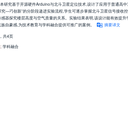
研究基于开源硬件Arduino与北斗卫星定位技术,设计了应用于普通高中
探究—巧创新”的分阶段递进实验流程,学生可逐步掌握北斗卫星信号接收
传感器探究楼层高度与空气质量的关系。实验结果表明,该设计能有效提升
民族自豪感,为技术教育与学科融合提供可推广的案例。
摘要译文
，
共4页
;
学科融合