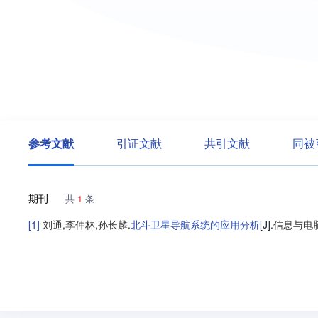
参考文献
引证文献
共引文献
同被
期刊
共
1
条
[1]
刘通
,
李仲林
,
孙长麟
.
北斗卫星导航系统的应用分析
[J].
信息与电