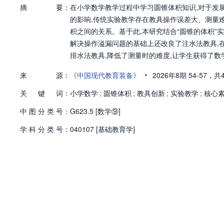
摘
要：
在小学数学教学过程中学习圆锥体积知识,对于发
的影响,传统实验教学存在教具操作误差大、测量
积之间的关系。基于此,本研究结合“圆锥的体积”
解决操作溢漏问题的基础上还改良了注水法教具,
排水法教具,降低了测量时的难度,让学生获得了数
•
来
源：
《中国现代教育装备》
2026年8期
54-57，
共
关
键
词：
小学数学
;
圆锥体积
;
教具创新
;
实验教学
;
核心
中
图
分
类
号：
G623.5 [数学⑨]
学
科
分
类
号：
040107 [基础教育学]