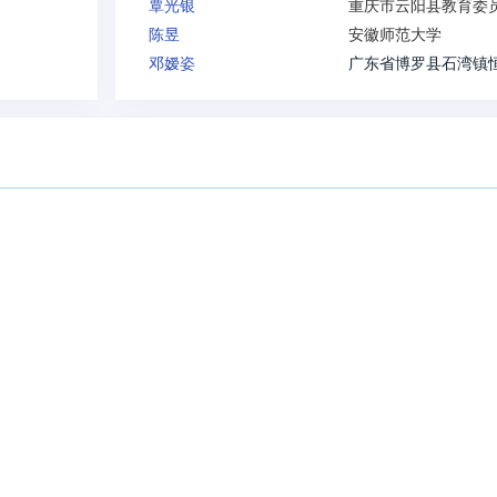
覃光银
重庆市云阳县教育委
陈昱
安徽师范大学
邓嫒姿