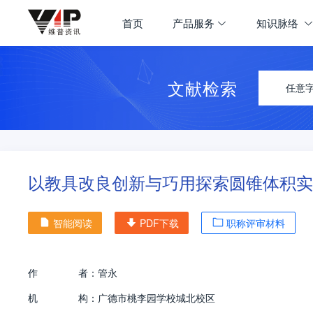
首页
产品服务
知识脉络
文献检索
任意
以教具改良创新与巧用探索圆锥体积实
智能阅读
PDF下载
职称评审材料
作
者：
管永
机
构：
广德市桃李园学校城北校区