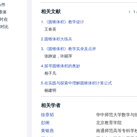
条件
相关文献
锥体
1 
时在
1.
《圆锥体积》教学设计
筒对比
王春英
2.
圆锥体积大练兵
3.
《圆锥体积》教学实录及点评
张静波
，
许丽萍
4.
探寻圆锥体积的奥妙
相子凡
5.
在实践与探索中理解圆锥体积计算公式
杨建明
相关学者
徐章韬
彭纲
北京教育学院
黄银燕
南通师范高等专科学