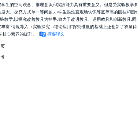
展学生的空间观念、推理意识和实践能力具有重要意义。但是受实验教学
难度大、探究方式单一等问题,小学生很难直观地认识等底等高的圆柱和圆
实验教学,以探究改善教具为抓手,致力于改进教具、运用教具和创新教具,同
在丰富“情境导入→实验探究→结论应用”探究维度的基础上还创新了双量
学核心素养的提升。
摘要译文
4页
素养