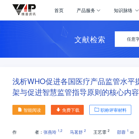
首页
产品服务
知识脉络
文献检索
任意
浅析WHO促进各国医疗产品监管水平
架与促进智慧监管指导原则的核心内容
智能阅读
免费下载
职称评审材料
1
,
2
2
2
1
作
者：
张燕玲
马茗舒
王艺霏
邵蓉