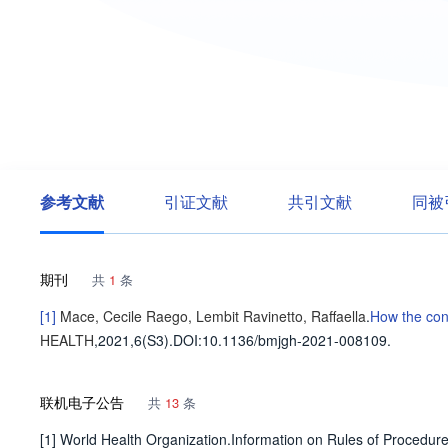
参考文献
引证文献
共引文献
同被
期刊
共
1
条
[1]
Mace, Cecile
Raego, Lembit
Ravinetto, Raffaella
.
How the conc
HEALTH
,2021,6(S3).
DOI:10.1136/bmjgh-2021-008109.
联机电子公告
共
13
条
[1] World Health Organization.Information on Rules of Procedur