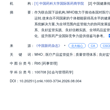
机
构：
[1]
中国药科大学国际医药商学院
[2]
中国健康
摘
要：
作为联合国下设机构,WHO致力于推动各国对医
运转,使来自不同国家的个体都能获得高水平的健康
系统解决方案,为全球范围内监管能力的协同发展
系、良好监管实践、良好信赖实践、全球药品监管
化、提升医药产业国际竞争力提供借鉴与参考。
•
来
源：
《中国新药杂志》
北大核心
CA
CSC
关
键
词：
WHO
;
医疗产品监管提升
;
质量管理体系
;
良好监
中
图
分
类
号：
R95 [药事管理]
学
科
分
类
号：
100708 [社会与管理药学]
D
O
I：
10.20251/j.cnki.1003-3734.2026.08.004