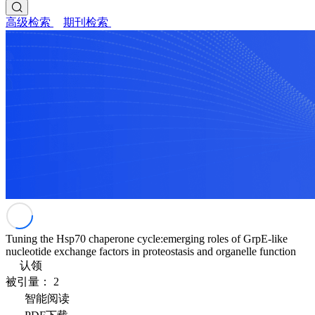
高级检索
期刊检索
Tuning the Hsp70 chaperone cycle:emerging roles of GrpE-like
nucleotide exchange factors in proteostasis and organelle function
认领
被引量：
2
智能阅读