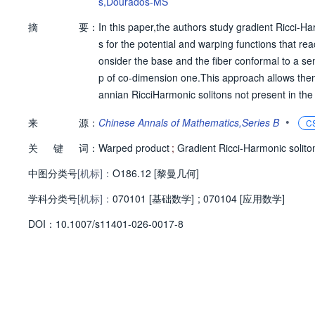
s,Dourados-MS
摘
要：
In this paper,the authors study gradient Ricci-Har
s for the potential and warping functions that r
onsider the base and the fiber conformal to a sem
p of co-dimension one.This approach allows the
annian RicciHarmonic solitons not present in the l
•
来
源：
Chinese Annals of Mathematics,Series B
C
关
键
词：
Warped product
;
Gradient Ricci-Harmonic solito
中图分类号
[机标]：
O186.12 [黎曼几何]
学科分类号
[机标]：
070101 [基础数学]
;
070104 [应用数学]
D
O
I：
10.1007/s11401-026-0017-8