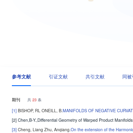
参考文献
引证文献
共引文献
同被
期刊
共
23
条
[1]
BISHOP, RL
ONEILL, B
.
MANIFOLDS OF NEGATIVE CURVA
[2] Chen,B-Y.,Differential Geometry of Warped Product Manifold
[3]
Cheng, Liang
Zhu, Anqiang
.
On the extension of the Harmonic