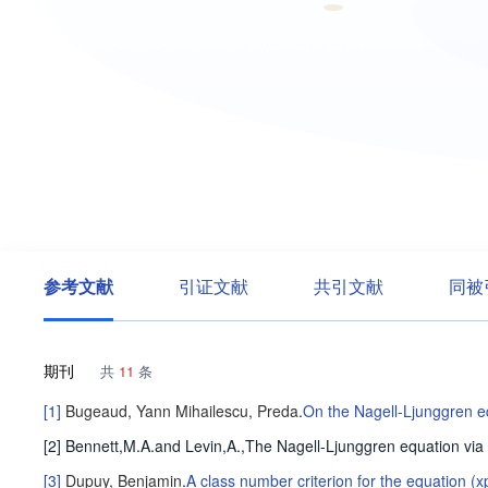
参考文献
引证文献
共引文献
同被
期刊
共
11
条
[1]
Bugeaud, Yann
Mihailescu, Preda
.
On the Nagell-Ljunggren eq
[2] Bennett,M.A.and Levin,A.,The Nagell-Ljunggren equation v
[3]
Dupuy, Benjamin
.
A class number criterion for the equation (x