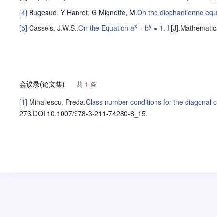
[4]
Bugeaud, Y
Hanrot, G
Mignotte, M
.
On the diophantienne equat
x
y
[5]
Cassels, J.W.S.
.
On the Equation a
− b
= 1. II
[J].
Mathematica
会议录(论文集)
共
1
条
[1]
Mihailescu, Preda
.
Class number conditions for the diagonal c
273.
DOI:10.1007/978-3-211-74280-8_15.