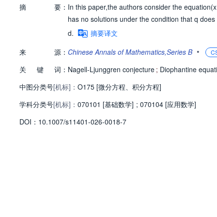
摘
要：
In this paper,the authors consider the equation(x
has no solutions under the condition that q does 
d.
摘要译文
•
来
源：
Chinese Annals of Mathematics,Series B
C
关
键
词：
Nagell-Ljunggren conjecture
;
Diophantine equat
中图分类号
[机标]：
O175 [微分方程、积分方程]
学科分类号
[机标]：
070101 [基础数学]
;
070104 [应用数学]
D
O
I：
10.1007/s11401-026-0018-7