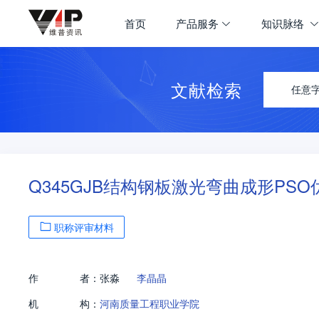
首页
产品服务
知识脉络
文献检索
任意
Q345GJB结构钢板激光弯曲成形PSO
职称评审材料
作
者：
张淼
李晶晶
机
构：
河南质量工程职业学院