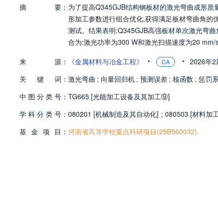
摘
要：
为了提高Q345GJB结构钢板材的激光弯曲成形质量
形加工参数进行组合优化,获得满足板材弯曲角的
测试。结果表明:Q345GJB高强板材单次激光弯曲
合为:激光功率为300 W和激光扫描速度为20 
•
•
来
源：
《金属材料与冶金工程》
2026年
CA
关
键
词：
激光弯曲
;
向量回归机
;
预测误差
;
核函数
;
惩罚
中
图
分
类
号：
TG665 [光能加工设备及其加工⑨]
学
科
分
类
号：
080201 [机械制造及其自动化]
;
080503 [材料加
基
金
项
目：
河南省高等学校重点科研项目(25B560032).