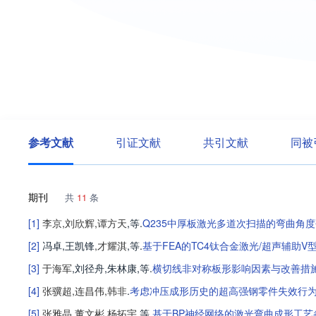
参考文献
引证文献
共引文献
同被
期刊
共
11
条
[1]
李京
,
刘欣辉
,
谭方天
,等
.
Q235中厚板激光多道次扫描的弯曲角
[2]
冯卓
,
王凯锋
,
才耀淇
,等
.
基于FEA的TC4钛合金激光/超声辅助V
[3]
于海军
,
刘径舟
,
朱林康
,等
.
横切线非对称板形影响因素与改善措
[4]
张骥超
,
连昌伟
,
韩非
.
考虑冲压成形历史的超高强钢零件失效行
[5]
张雅晶
,
董文彬
,
杨拓宇
,等
.
基于BP神经网络的激光弯曲成形工艺