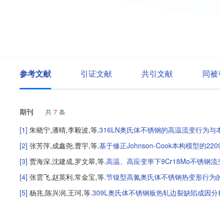
参考文献
引证文献
共引文献
同被
期刊
共
7
条
[1]
朱晓宁
,
潘晴
,
李毅波
,等
.
316LN奥氏体不锈钢的高温流变行为与
[2]
张芳萍
,
成鑫尧
,
曹宇
,等
.
基于修正Johnson-Cook本构模型的
[3]
贾海深
,
沈建成
,
罗文翠
,等
.
高温、高应变率下9Cr18Mo不锈钢
[4]
张雲飞
,
赵英利
,
常金宝
,等
.
节镍型高氮奥氏体不锈钢热变形行为
[5]
杨兆
,
陈兴润
,
王珂
,等
.
309L奥氏体不锈钢板热轧边裂缺陷成因