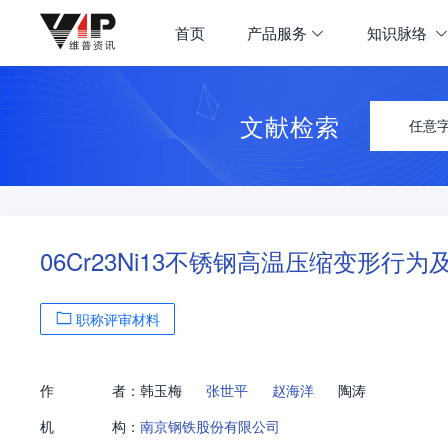
首页
产品服务
知识脉络
文献检索
任意
06Cr23Ni13不锈钢高温压缩变形行
职称评审材料
作
者：
韩玉梅
张世平
赵海洋
陶涛
机
构：
南京钢铁股份有限公司