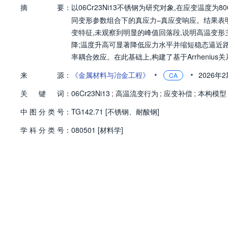
摘
要：
以06Cr23Ni13不锈钢为研究对象,在应变温度为800
同变形参数组合下的真应力–真应变响应。结果表
变特征,未观察到明显的峰值回落段,说明高温变
降;温度升高可显著降低应力水平并缩短稳态逼近路
率耦合效应。在此基础上,构建了基于Arrheni
对从初期硬化到稳态逼近全过程的统一描述。模型预
•
•
来
源：
《金属材料与冶金工程》
2026年
CA
RE=3.02%,残差未随变形条件出现系统性偏移。
关
键
词：
基础与模型支撑。
06Cr23Ni13
;
高温流变行为
;
应变补偿
;
本构模型
中
图
分
类
号：
TG142.71 [不锈钢、耐酸钢]
学
科
分
类
号：
080501 [材料学]