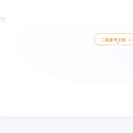
二级参考文献
(-