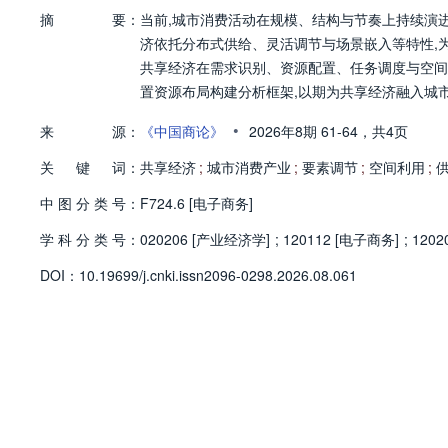
摘
要：
当前,城市消费活动在规模、结构与节奏上持续演
济依托分布式供给、灵活调节与场景嵌入等特性,
共享经济在需求识别、资源配置、任务调度与空间
置资源布局构建分析框架,以期为共享经济融入城
•
来
源：
《中国商论》
2026年8期
61-64，
共4页
关
键
词：
共享经济
;
城市消费产业
;
要素调节
;
空间利用
;
中
图
分
类
号：
F724.6 [电子商务]
学
科
分
类
号：
020206 [产业经济学]
;
120112 [电子商务]
;
1202
D
O
I：
10.19699/j.cnki.issn2096-0298.2026.08.061