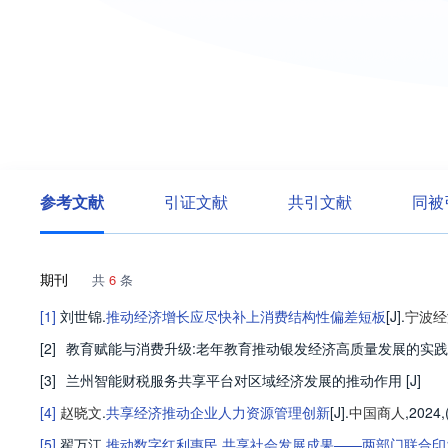
参考文献
引证文献
共引文献
同被
期刊
共
6
条
[1]
刘世锦
.
推动经济增长应尽快补上消费结构性偏差短板
[J].
宁波经
[2]
教育赋能与消费升级:老年教育推动银发经济高质量发展的实
[3]
兰州智能财税服务共享平台对区域经济发展的推动作用
[J]
[4]
赵晓文
.
共享经济推动企业人力资源管理创新
[J].
中国商人
,2024,
[5]
翟万江
.
推动数字红利惠民 共享社会发展成果——两部门联合