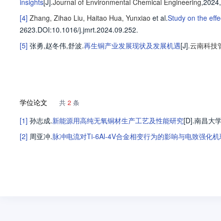
insights
[J].
Journal of Environmental Chemical Engineering
,2024,
[4]
Zhang, Zihao
Liu, Haitao
Hua, Yunxiao
et al
.
Study on the eff
2623
.
DOI:10.1016/j.jmrt.2024.09.252.
[5]
张勇
,
赵冬伟
,
舒波
.
再生铜产业发展现状及发展机遇
[J].
云南科技
学位论文
共
2
条
[1]
孙志成
.
新能源用高纯无氧铜材生产工艺及性能研究
[D].
南昌大
[2]
周亚冲
.
脉冲电流对Ti-6Al-4V合金相变行为的影响与电致强化