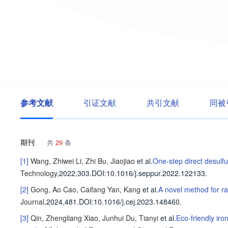
参考文献
引证文献
共引文献
同被
期刊
共
29
条
[1]
Wang, Zhiwei
Li, Zhi
Bu, Jiaojiao
et al
.
One-step direct desulfur
Technology
,2022,303.
DOI:10.1016/j.seppur.2022.122133.
[2]
Gong, Ao
Cao, Caifang
Yan, Kang
et al
.
A novel method for ra
Journal
,2024,481.
DOI:10.1016/j.cej.2023.148460.
[3]
Qin, Zhengliang
Xiao, Junhui
Du, Tianyi
et al
.
Eco-friendly ir