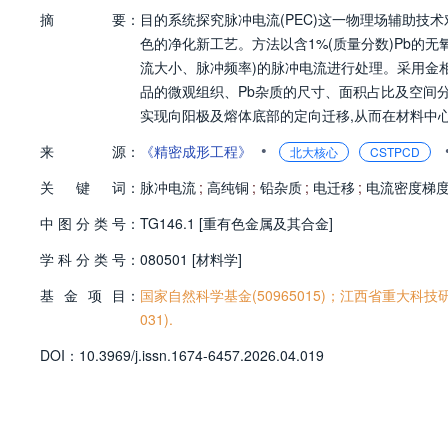
摘
要：
目的系统探究脉冲电流(PEC)这一物理场辅助技
色的净化新工艺。方法以含1%(质量分数)Pb的
流大小、脉冲频率)的脉冲电流进行处理。采用金相显
品的微观组织、Pb杂质的尺寸、面积占比及空间
实现向阳极及熔体底部的定向迁移,从而在材料中
的1/4、脉冲电流为150 A、脉冲频率为1500 H
•
来
源：
《精密成形工程》
北大核心
CSTPCD
电迁移力引发的电迁移效应与由电流密度梯度导致
关
键
词：
发熔体无序对流,反而导致净化效率下降。结论脉
脉冲电流
;
高纯铜
;
铅杂质
;
电迁移
;
电流密度梯
移受电迁移力和电流密度梯度力的协同驱动,且存
中
图
分
类
号：
TG146.1 [重有色金属及其合金]
氧铜的绿色制备提供了理论依据与实践指导。
学
科
分
类
号：
080501 [材料学]
基
金
项
目：
国家自然科学基金(50965015)；江西省重大科技研发
031).
D
O
I：
10.3969/j.issn.1674-6457.2026.04.019