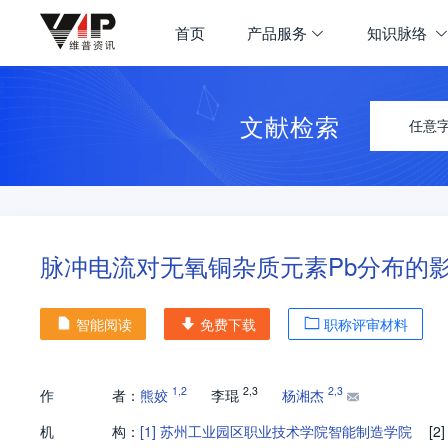
首页
产品服务
知识脉络
文献检索
任意
脉冲电流对无氧铜杂质元素Pb分布的
智能阅读
免费下载
职称评审材料
1
,
2
2
,
3
2
,
3
作
者：
熊姣
李琨
杨湘杰
机
构：
[1]
苏州工业园区职业技术学院智能制造学院
[2]