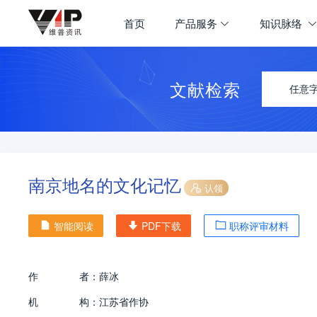
首页
产品服务
知识脉络
文献检索
任意
南京地名的文化记忆
认领
智能阅读
PDF下载
职称评审材料
作
者：
薛冰
机
构：
江苏省作协