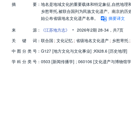
摘
要：
地名是地域文化的重要载体和特定象征,自然地理和
乡愁寄托,被联合国列为民族文化遗产。南京的历史
始公布省级地名文化遗产名单。
摘要译文
•
来
源：
《江苏地方志》
2026年2期
28-34，
共7页
关
键
词：
联合国
;
文化记忆
;
省级地名文化遗产
;
乡愁寄托
;
中
图
分
类
号：
G127 [地方文化与文化事业]
;
K928.6 [历史地理]
学
科
分
类
号：
0503 [新闻传播学]
;
060106 [文化遗产与博物馆学