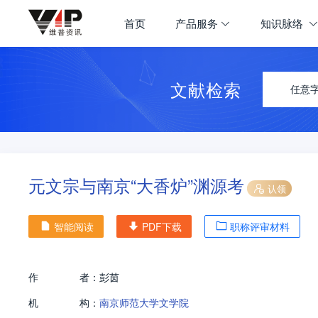
首页
产品服务
知识脉络
文献检索
任意
元文宗与南京“大香炉”渊源考
认领
智能阅读
PDF下载
职称评审材料
作
者：
彭茵
机
构：
南京师范大学文学院