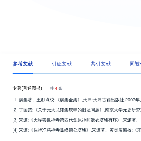
参考文献
引证文献
共引文献
同被
专著(普通图书)
共
4
条
[1] 虞集著、王颋点校:《虞集全集》,天津:天津古籍出版社,2007年,
[2] 丁国范:《关于元大龙翔集庆寺的旧址问题》,南京大学元史研究室
[3] 宋濂:《天界善世禅寺第四代觉原禅师遗衣塔铭有序》,宋濂著、黄灵
[4] 宋濂:《住持净慈禅寺孤峰德公塔铭》,宋濂著、黄灵庚编校:《宋濂