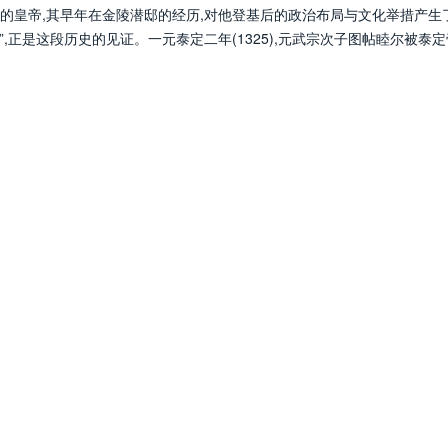
的皇帝,其早年在金陵潜邸的经历,对他登基后的政治布局与文化举措产生
”,正是这段历史的见证。一元泰定二年(1325),元武宗次子图帖睦尔被泰