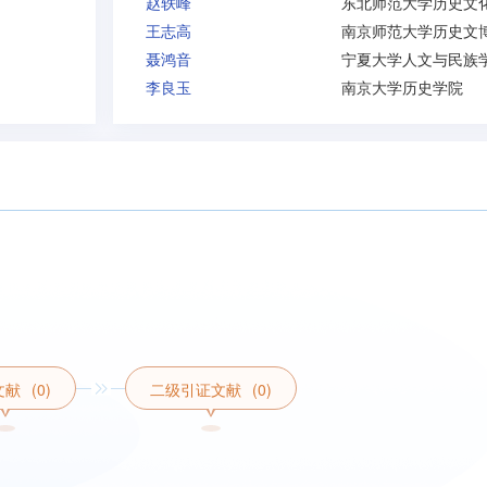
赵轶峰
王志高
聂鸿音
李良玉
南京大学历史学院
文献
(0)
二级引证文献
(0)