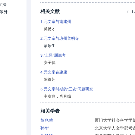
了深
相关文献
定帝外
1 
1.
元文宗与南建州
吴扬才
2.
元文宗与琼州普明寺
蒙乐生
3.
“上黑”渊源考
安子毓
4.
元文宗在建康
陈得芝
5.
元文宗时期的“三农”问题研究
申友良
，
肖月娥
相关学者
彭兆荣
厦门大学社会科学学
孙华