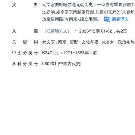
摘
要：
元文宗图帖睦尔是元朝历史上一位具有重要影响力
远影响,如今南京南起张府园,北接明瓦廊的“大香炉
放至建康路(今南京),建立宅邸。
摘要译文
•
来
源：
《江苏地方志》
2026年2期
61-62，
共2页
关
键
词：
元文宗
;
南京
;
潜邸
;
文化举措
;
大香炉
;
政治布局
中
图
分
类
号：
K247 [元（1271~1368年）⑨]
学
科
分
类
号：
060201 [中国古代史]