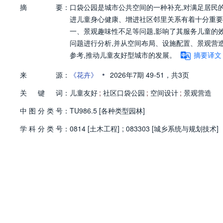
摘
要：
口袋公园是城市公共空间的一种补充,对满足居民
进儿童身心健康、增进社区邻里关系有着十分重要
一、景观趣味性不足等问题,影响了其服务儿童的
问题进行分析,并从空间布局、设施配置、景观营
参考,推动儿童友好型城市的发展。
摘要译文
•
来
源：
《花卉》
2026年7期
49-51，
共3页
关
键
词：
儿童友好
;
社区口袋公园
;
空间设计
;
景观营造
中
图
分
类
号：
TU986.5 [各种类型园林]
学
科
分
类
号：
0814 [土木工程]
;
083303 [城乡系统与规划技术]