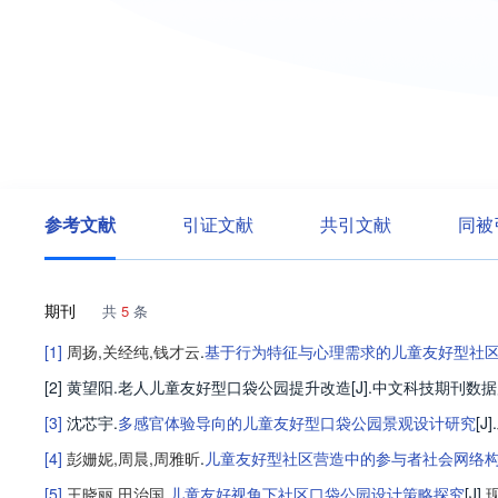
参考文献
引证文献
共引文献
同被
期刊
共
5
条
[1]
周扬
,
关经纯
,
钱才云
.
基于行为特征与心理需求的儿童友好型社
[2] 黄望阳.老人儿童友好型口袋公园提升改造[J].中文科技期刊数据库(全文
[3]
沈芯宇
.
多感官体验导向的儿童友好型口袋公园景观设计研究
[J].
[4]
彭姗妮
,
周晨
,
周雅昕
.
儿童友好型社区营造中的参与者社会网络构
[5]
王晓丽
,
田治国
.
儿童友好视角下社区口袋公园设计策略探究
[J].