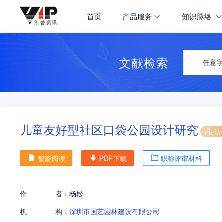
首页
产品服务
知识脉络
文献检索
任意
儿童友好型社区口袋公园设计研究
认
智能阅读
PDF下载
职称评审材料
作
者：
杨松
机
构：
深圳市国艺园林建设有限公司