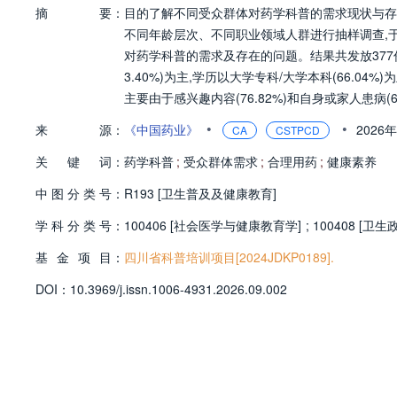
摘
要：
目的了解不同受众群体对药学科普的需求现状与存
不同年龄层次、不同职业领域人群进行抽样调查,于2
对药学科普的需求及存在的问题。结果共发放377份调
3.40%)为主,学历以大学专科/大学本科(66.04%
主要由于感兴趣内容(76.82%)和自身或家人患病(
见疾病的用药指导(73.58%)、急救用药知识(63.
•
•
来
源：
《中国药业》
2026
CA
CSTPCD
35%)和移动应用(52.56%),获取药学科普频率较规
关
键
词：
式单一、缺乏针对性等问题。结论公众对药学科普
药学科普
;
受众群体需求
;
合理用药
;
健康素养
以提升公众健康素养。
中
图
分
类
号：
R193 [卫生普及及健康教育]
学
科
分
类
号：
100406 [社会医学与健康教育学]
;
100408 [卫
基
金
项
目：
四川省科普培训项目[2024JDKP0189].
D
O
I：
10.3969/j.issn.1006-4931.2026.09.002