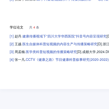
学位论文
共
4
条
[1]
赵丹
.
健康传播视域下“四川大学华西医院”抖音号内容呈现研究
[
[2]
王越
.
医生自媒体科普短视频的内容生产与传播策略研究
[D].
浙
[3]
周孟楠
.
医学类科普短视频的传播策略研究
[D].
成都大学
,2024.
DO
[4]
张一凡
.
CCTV《健康之路》节目健康科普叙事研究(2020-2022)