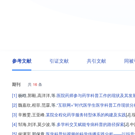
参考文献
引证文献
共引文献
同被
期刊
共
16
条
[1]
杨晗
,
郭毅
,
高洋洋
,等
.
医院药师参与药学科普工作的现状及其发
[2]
魏嘉欣
,
程菲
,
范霖
,等
.
“互联网+”时代医学生医学科普工作现状
[3]
辛雅雯
,
王亚峰
.
某院全程化药学服务转型体系的构建及实践
[J].
[4]
邹海
,
刘洋
,
莫少波
,等
.
多学科交叉赋能专病科普的路径探索
[J].
中
[5]
侯潇宇
,
郑保章
.
医学科普短视频的科学传播实践分析——以抖音