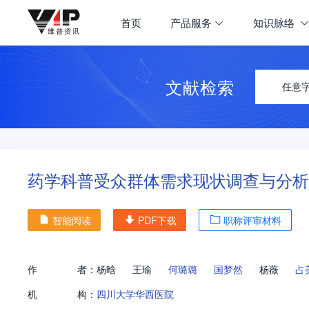
首页
产品服务
知识脉络
文献检索
任意
药学科普受众群体需求现状调查与分析
智能阅读
PDF下载
职称评审材料
作
者：
杨晗
王瑜
何璐璐
国梦然
杨薇
占
机
构：
四川大学华西医院