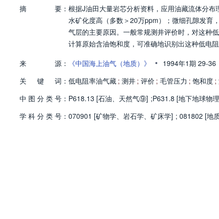
摘
要：
根据J油田大量岩芯分析资料，应用油藏流体分布
水矿化度高（多数＞20万ppm）；微细孔隙发
气层的主要原因。一般常规测井评价时，对这种低
计算原始含油饱和度，可准确地识别出这种低电阻
•
来
源：
《中国海上油气（地质）》
1994年1期
29-36
关
键
词：
低电阻率油气藏
;
测井
;
评价
;
毛管压力
;
饱和度
;
中
图
分
类
号：
P618.13 [石油、天然气⑨]
;
P631.8 [地下地球物
学
科
分
类
号：
070901 [矿物学、岩石学、矿床学]
;
081802 [地