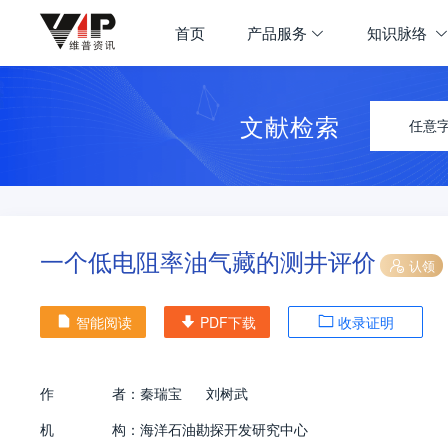
首页
产品服务
知识脉络
文献检索
任意
一个低电阻率油气藏的测井评价
认领
智能阅读
PDF下载
收录证明
作
者：
秦瑞宝
刘树武
机
构：
海洋石油勘探开发研究中心