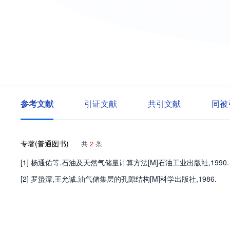
参考文献
引证文献
共引文献
同被
专著(普通图书)
共
2
条
[1] 杨通佑等.石油及天然气储量计算方法[M]石油工业出版社,1990.
[2] 罗蛰潭,王允诚.油气储集层的孔隙结构[M]科学出版社,1986.