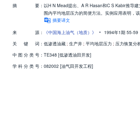
摘
要：
以H N Mead提出、A R Hasan和C S 
围内平均地层压力的简便方法。实例应用表明，该
摘要译文
•
来
源：
《中国海上油气（地质）》
1994年1期
55-59
关
键
词：
低渗透油藏
;
生产井
;
平均地层压力
;
压力恢复分
中
图
分
类
号：
TE348 [低渗透油田开发]
学
科
分
类
号：
082002 [油气田开发工程]