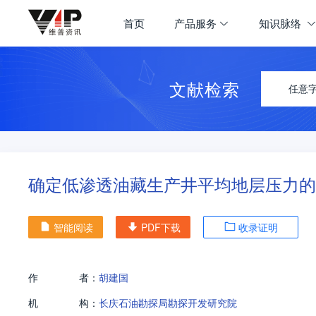
首页
产品服务
知识脉络
文献检索
任意
确定低渗透油藏生产井平均地层压力的
智能阅读
PDF下载
收录证明
作
者：
胡建国
机
构：
长庆石油勘探局勘探开发研究院