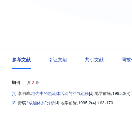
参考文献
引证文献
共引文献
同被
期刊
共
2
条
[1]
李明诚
.
地壳中的热流体活动与油气运移
[J].
地学前缘
,1995,2(4)
[2]
费琪
.
“成油体系”分析
[J].
地学前缘
,1995,2(4)
:163-170
.