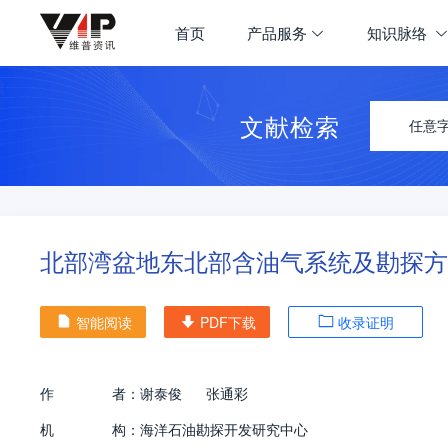
首页
产品服务
知识脉络
文献检索
任意
北部湾盆地东北部含油气系统及勘探方
智能阅读
PDF下载
收录证明
作
者：
谢泰俊
张通彩
机
构：
海洋石油勘探开发研究中心