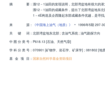
摘
要：
涠12－1油田的发现说明，北部湾盆地有很大的
涠12－1油田的成藏条件，提出了北部湾盆地东
1－4E构造及企西隆起东部成藏条件优越，是寻
•
来
源：
《中国海上油气（地质）》
1996年5期
297-3
关
键
词：
北部湾盆地东北部
;
含油气系统
;
油气勘探方向
中
图
分
类
号：
P618.13 [石油、天然气⑨]
学
科
分
类
号：
070901 [矿物学、岩石学、矿床学]
;
081802 [地
基
金
项
目：
国家自然科学基金资助项目