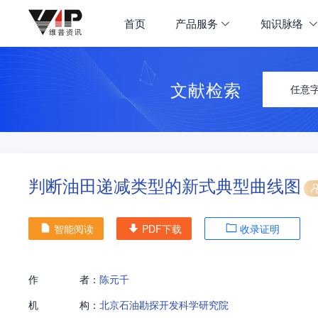
首页
产品服务
知识脉络
文献检索
任意
判断油田递减类型的新式典型曲线图
智能阅读
PDF下载
收录证明
作
者：
陈元千
机
构：
北京石油勘探开发科学研究院