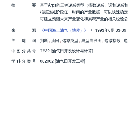
摘
要：
基于Arps的三种递减类型（指数递减、调和递
根据递减阶段任一时间的产量数据，可以快速确定
可建立预测未来产量变化和累积产量的相关经验公
•
来
源：
《中国海上油气（地质）》
1993年6期
33-39
关
键
词：
判断
;
油田
;
递减类型
;
典型曲线图
;
递减指数
;
递
中
图
分
类
号：
TE32 [油气田开发设计与计算]
学
科
分
类
号：
082002 [油气田开发工程]