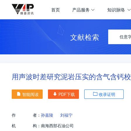
首页
产品服务
知识脉络
文献检索
任意
用声波时差研究泥岩压实的含气含钙校
智能阅读
PDF下载
收录证明
作
者：
孙嘉陵
刘福宁
机
构：
南海西部石油公司