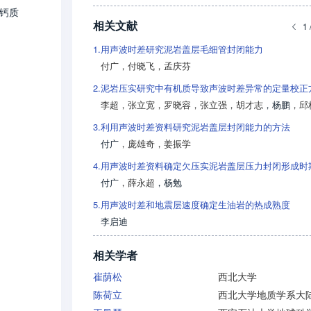
和钙质
相关文献
1 
1.
用声波时差研究泥岩盖层毛细管封闭能力
付广
，
付晓飞
，
孟庆芬
2.
泥岩压实研究中有机质导致声波时差异常的定量校正
李超
，
张立宽
，
罗晓容
，
张立强
，
胡才志
，
杨鹏
，
邱
3.
利用声波时差资料研究泥岩盖层封闭能力的方法
付广
，
庞雄奇
，
姜振学
4.
付广
，
薛永超
，
杨勉
5.
用声波时差和地震层速度确定生油岩的热成熟度
李启迪
相关学者
崔荫松
西北大学
陈荷立