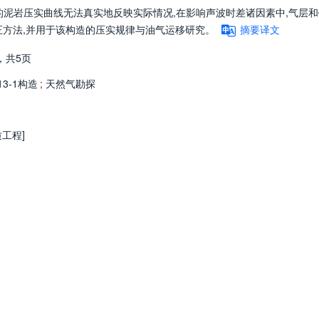
正的泥岩压实曲线无法真实地反映实际情况,在影响声波时差诸因素中,气层
正方法,并用于该构造的压实规律与油气运移研究。
摘要译文
，
共5页
13-1构造
;
天然气勘探
质工程]