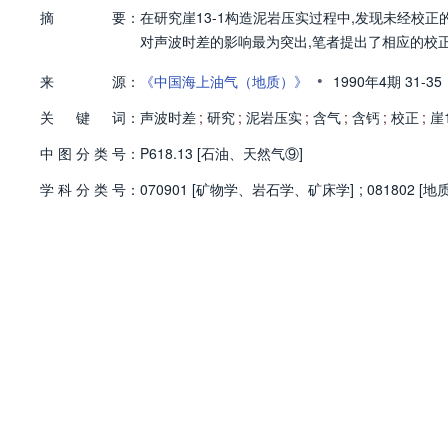
摘
要：
在研究崖13-1构造泥岩压实过程中,发现未经校
对声波时差的影响最为突出,笔者提出了相应的校
•
来
源：
《中国海上油气（地质）》
1990年4期
31-35
关
键
词：
声波时差
;
研究
;
泥岩压实
;
含气
;
含钙
;
校正
;
崖
中
图
分
类
号：
P618.13 [石油、天然气⑨]
学
科
分
类
号：
070901 [矿物学、岩石学、矿床学]
;
081802 [地