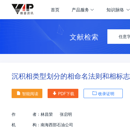
首页
产品服务
知识脉络
文献检索
任意
沉积相类型划分的相命名法则和相标志
智能阅读
PDF下载
收录证明
作
者：
林昌荣
张启明
机
构：
南海西部石油公司