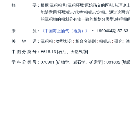
摘
要：
根据'沉积相'和'沉积环境'原始涵义的区别,从理论
能随意用'环境标志'代替'相标志'定相。通过这
的沉积物的相划分有较一致的相划分类型,使得相
•
来
源：
《中国海上油气（地质）》
1990年4期
57-63
关
键
词：
沉积相
;
类型划分
;
相命名法则
;
相标志
;
研究
;
油
中
图
分
类
号：
P618.13 [石油、天然气⑨]
学
科
分
类
号：
070901 [矿物学、岩石学、矿床学]
;
081802 [地