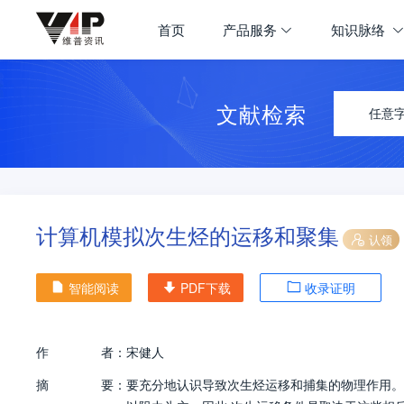
首页
产品服务
知识脉络
文献检索
任意
计算机模拟次生烃的运移和聚集
认领
智能阅读
PDF下载
收录证明
作
者：
宋健人
摘
要：
要充分地认识导致次生烃运移和捕集的物理作用。涉及