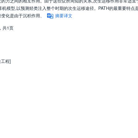
反的力之间的相互作用。由于这些众所周知的关系,次生运移作用非常适宜
算机模型,以预测烃类注入整个时期的次生运移途径。PATH的最重要特点
些变化是由于沉积作用、
摘要译文
，
共1页
质工程]