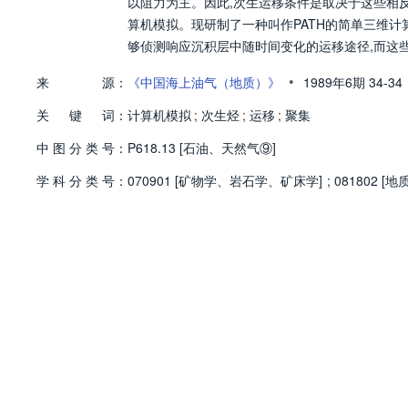
以阻力为主。因此,次生运移条件是取决于这些相
算机模拟。现研制了一种叫作PATH的简单三维计
够侦测响应沉积层中随时间变化的运移途径,而这
•
来
源：
《中国海上油气（地质）》
1989年6期
34-34
关
键
词：
计算机模拟
;
次生烃
;
运移
;
聚集
中
图
分
类
号：
P618.13 [石油、天然气⑨]
学
科
分
类
号：
070901 [矿物学、岩石学、矿床学]
;
081802 [地