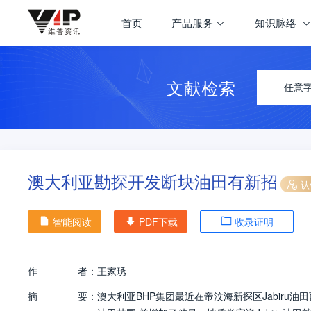
首页
产品服务
知识脉络
文献检索
任意
澳大利亚勘探开发断块油田有新招
认
智能阅读
PDF下载
收录证明
作
者：
王家琇
摘
要：
澳大利亚BHP集团最近在帝汶海新探区Jabiru油田西