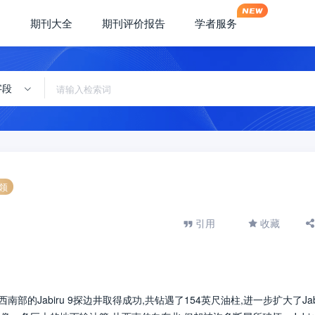
期刊大全
期刊评价报告
学者服务
字段
领
引用
收藏
南部的Jabiru 9探边井取得成功,共钻遇了154英尺油柱,进一步扩大了Jabi