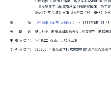
油田范围,并增加了储量。地质学家说Jabiru油田
井首次证实了由地震资料鉴别出断层圈闭。为了评价
厚达174英尺,将油田范围向西南扩展。BHP计划再打
•
来
源：
《中国海上油气（地质）》
1989年6期
43-43
关
键
词：
澳大利亚
;
断块油田勘探开发
;
地震资料
;
断层圈
中
图
分
类
号：
F416.22 [石油、天然气工业]
学
科
分
类
号：
020206 [产业经济学]
;
020209 [能源与生态经济学