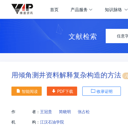
首页
产品服务
知识脉络
文献检索
任意
用倾角测井资料解释复杂构造的方法
智能阅读
PDF下载
收录证明
作
者：
王冠贵
简晓明
张占松
机
构：
江汉石油学院