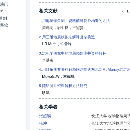
演已
相关文献
进行
1 
造剖
1.
用地层倾角测井资料解释复杂构造的方法
释软
简晓明
，
尉中良
，
王冠贵
2.
用三维地震模拟法解释复杂构造
I.R.Mufti
，
许雪峰
3.
沉积学研究中的地层倾角测井资料解释
李洪奇
4.
Muwals,W
，
林碱巩
5.
随钻测井资料解释方法研究
耿斌
相关学者
张超谟
张冲