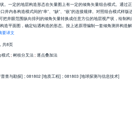
状。一定的地层构造形态在矢量图上有一定的倾角矢量组合模式。通过正
口井内各构造模式间的“串”、“缺”、“嵌”的连接规律。对照组合模式样版
，可把井眼范围纵向排列的倾角矢量转换成任意方位的地层视产状，绘制构
构造平面图，确定钻遇构造的形态。按上述原理编制一套倾角测井构造解
摘要译文
，
共8页
合模式
;
树枝分叉法
;
逐点叠加法
矿产普查与勘探]
;
081802 [地质工程]
;
081803 [地球探测与信息技术]