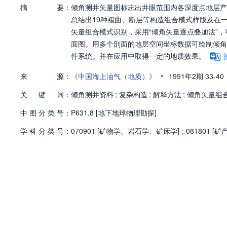
摘
要：
倾角测井矢量图标志出井眼范围内各深度点地层产
总结出19种褶曲、断层等构造组合模式样版及在一
矢量组合模式识别，采用“倾角矢量逐点叠加法”
面图。用多个剖面的地层空间坐标数据可绘制倾角
件系统。并在应用中取得一定的地质效果。
•
来
源：
《中国海上油气（地质）》
1991年2期
33-40
关
键
词：
倾角测井资料
;
复杂构造
;
解释方法
;
倾角矢量组
中
图
分
类
号：
P631.8 [地下地球物理勘探]
学
科
分
类
号：
070901 [矿物学、岩石学、矿床学]
;
081801 [