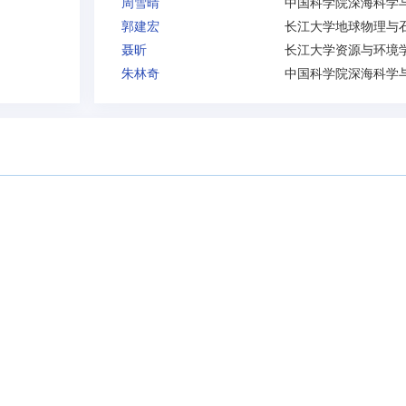
周雪晴
郭建宏
聂昕
朱林奇