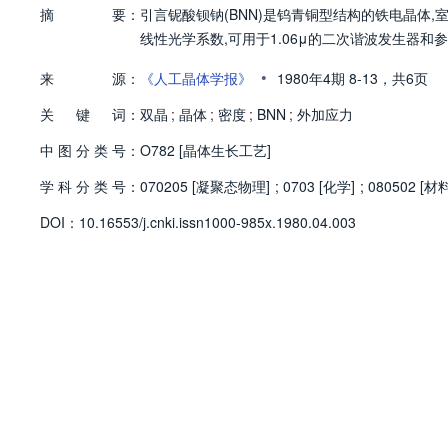
摘
要：
引言铌酸钡钠(BNN)是钨青铜型结构的铁电晶体,室
线性光学系数,可用于1.06μ的二次谐波发生器
•
来
源：
《人工晶体学报》
1980年4期
8-13，
共6页
关
键
词：
双晶
;
晶体
;
密度
;
BNN
;
外加应力
中
图
分
类
号：
O782 [晶体生长工艺]
学
科
分
类
号：
070205 [凝聚态物理]
;
0703 [化学]
;
080502 [
D
O
I：
10.16553/j.cnki.issn1000-985x.1980.04.003