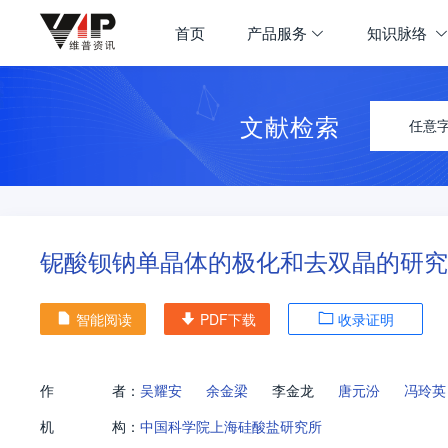
首页
产品服务
知识脉络
文献检索
任意
铌酸钡钠单晶体的极化和去双晶的研究
智能阅读
PDF下载
收录证明
作
者：
吴耀安
余金梁
李金龙
唐元汾
冯玲英
机
构：
中国科学院上海硅酸盐研究所