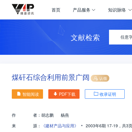
首页
产品服务
知识脉络
文献检索
任意
煤矸石综合利用前景广阔
认领
智能阅读
PDF下载
收录证明
作
者：
胡志鹏
杨燕
•
来
源：
《建材产品与应用》
2003年6期
17-19，
共3