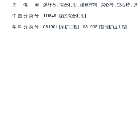
关
键
词：
煤矸石
;
综合利用
;
建筑材料
;
实心砖
;
空心砖
;
胶
中
图
分
类
号：
TD849 [煤的综合利用]
学
科
分
类
号：
081901 [采矿工程]
;
081905 [智能矿山工程]