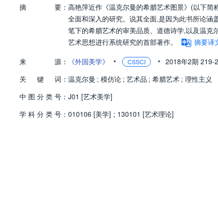
摘
要：
高艳萍近作《温克尔曼的希腊艺术图景》(以下简称
全面和深入的研究。说其全面,是因为此书所论涵
笔下的希腊艺术的审美品质、道德诗学,以及温克
艺术思想进行系统研究的首部著作。
摘要译
•
•
来
源：
《外国美学》
2018年2期
219-
CSSCI
关
键
词：
温克尔曼
;
模仿论
;
艺术品
;
希腊艺术
;
理性主义
中
图
分
类
号：
J01 [艺术美学]
学
科
分
类
号：
010106 [美学]
;
130101 [艺术理论]