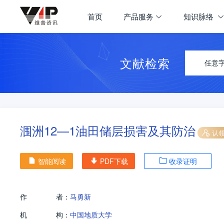
首页
产品服务
知识脉络
文献检索
任意
涠洲12—1油田储层损害及其防治
认
智能阅读
PDF下载
收录证明
作
者：
马勇新
机
构：
中国地质大学