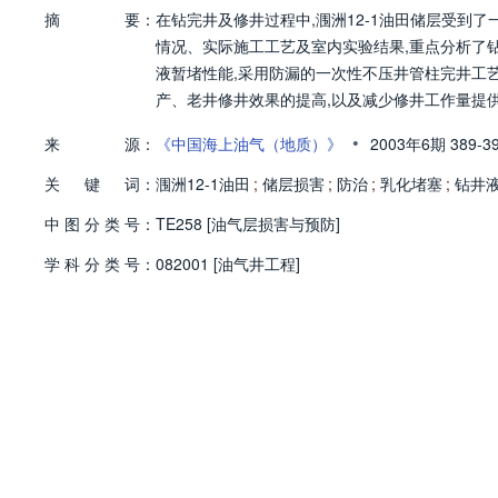
摘
要：
在钻完井及修井过程中,涠洲12-1油田储层受到
情况、实际施工工艺及室内实验结果,重点分析了
液暂堵性能,采用防漏的一次性不压井管柱完井工
产、老井修井效果的提高,以及减少修井工作量提供
•
来
源：
《中国海上油气（地质）》
2003年6期
389-3
关
键
词：
涠洲12-1油田
;
储层损害
;
防治
;
乳化堵塞
;
钻井
中
图
分
类
号：
TE258 [油气层损害与预防]
学
科
分
类
号：
082001 [油气井工程]