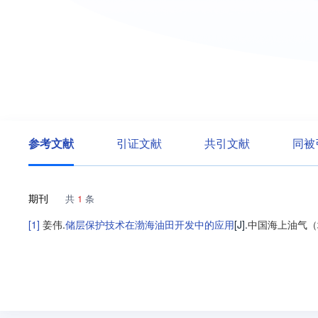
参考文献
引证文献
共引文献
同被
期刊
共
1
条
[1]
姜伟
.
储层保护技术在渤海油田开发中的应用
[J].
中国海上油气（