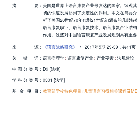
摘
要：
美国是世界上语言康复产业最发达的国家。纵观其发
初的快速发展起到了决定性的作用。本文在简要介
析了美国20世纪70年代到21世纪初颁布的几部
语言康复职业、语言康复技术、语言康复产业结构
作用。这些对中国语言康复产业发展规划具有重要
•
来
源：
《语言战略研究》
2017年5期
29-39，
共11页
关
键
词：
语言病理学
;
语言康复产业
;
产业要素
;
法规建设
中
图
分
类
号：
D9 [法律]
学
科
分
类
号：
0301 [法学]
基
金
项
目：
教育部学校特色项目<儿童语言习得相关课程及MEG脑