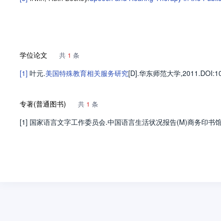
学位论文
共
1
条
[1]
叶元
.
美国特殊教育相关服务研究
[D].
华东师范大学
,2011.
DOI:1
专著(普通图书)
共
1
条
[1] 国家语言文字工作委员会.中国语言生活状况报告(M)商务印书馆, 