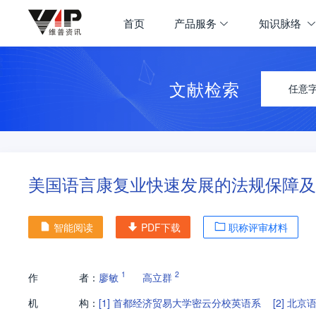
首页
产品服务
知识脉络
文献检索
任意
美国语言康复业快速发展的法规保障及
智能阅读
PDF下载
职称评审材料
1
2
作
者：
廖敏
高立群
机
构：
[1]
首都经济贸易大学密云分校英语系
[2]
北京