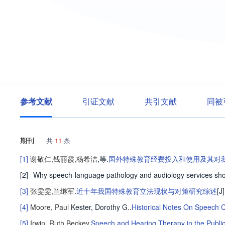
参考文献
引证文献
共引文献
同被
期刊
共
11
条
[1]
谢敬仁
,
钱丽霞
,
杨希洁
,等
.
国外特殊教育经费投入和使用及其对
[2]
Why speech-language pathology and audiology services shou
[3]
张雯雯
,
兰继军
.
近十年我国特殊教育立法现状与对策研究综述
[J]
[4]
Moore, Paul
Kester, Dorothy G.
.
Historical Notes On Speech C
[5]
Irwin, Ruth Beckey
.
Speech and Hearing Therapy in the Public