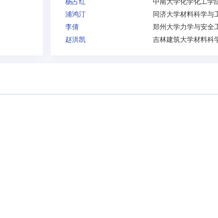
杨占红
中南大学化学化工学
浦鸿汀
李倩
赵洪凯