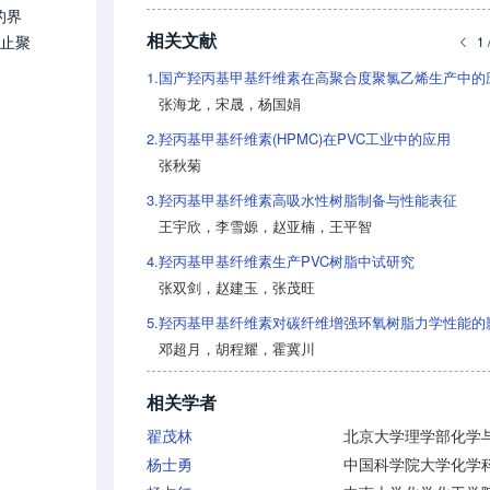
的界
相关文献
防止聚
1 
1.
国产羟丙基甲基纤维素在高聚合度聚氯乙烯生产中的
张海龙
，
宋晟
，
杨国娟
2.
羟丙基甲基纤维素(HPMC)在PVC工业中的应用
张秋菊
3.
羟丙基甲基纤维素高吸水性树脂制备与性能表征
王宇欣
，
李雪嫄
，
赵亚楠
，
王平智
4.
羟丙基甲基纤维素生产PVC树脂中试研究
张双剑
，
赵建玉
，
张茂旺
5.
羟丙基甲基纤维素对碳纤维增强环氧树脂力学性能的
邓超月
，
胡程耀
，
霍冀川
相关学者
翟茂林
杨士勇