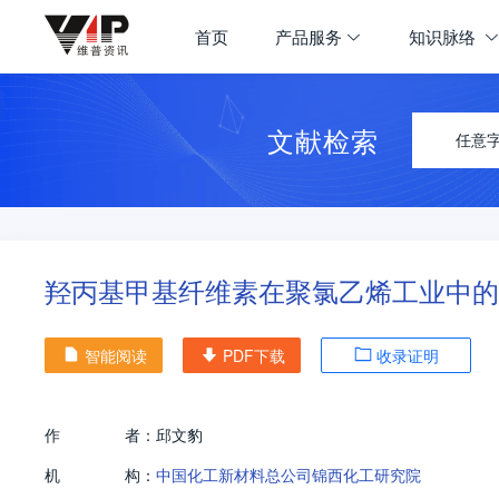
首页
产品服务
知识脉络
文献检索
任意
羟丙基甲基纤维素在聚氯乙烯工业中的
智能阅读
PDF下载
收录证明
作
者：
邱文豹
机
构：
中国化工新材料总公司锦西化工研究院