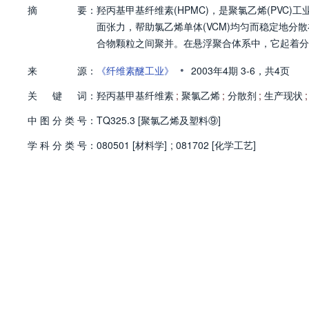
摘
要：
羟丙基甲基纤维素(HPMC)，是聚氯乙烯(PVC
面张力，帮助氯乙烯单体(VCM)均匀而稳定地分
合物颗粒之间聚并。在悬浮聚合体系中，它起着分
•
来
源：
《纤维素醚工业》
2003年4期
3-6，
共4页
关
键
词：
羟丙基甲基纤维素
;
聚氯乙烯
;
分散剂
;
生产现状
;
中
图
分
类
号：
TQ325.3 [聚氯乙烯及塑料⑨]
学
科
分
类
号：
080501 [材料学]
;
081702 [化学工艺]