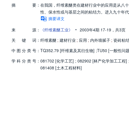
摘
要：
在我国，纤维素醚类在建材行业中的应用是从八十
性、保水性或与基层之间的粘结力。进入九十年代
摘要译文
•
来
源：
《纤维素醚工业》
2003年4期
17-19，
共3页
关
键
词：
纤维素醚
;
建材行业
;
应用
;
内外墙腻子
;
瓷砖粘
中
图
分
类
号：
TQ352.79 [纤维素及其衍生物]
;
TU50 [一般性问题
学
科
分
类
号：
081702 [化学工艺]
;
082902 [林产化学加工工程]
081408 [土木工程材料]