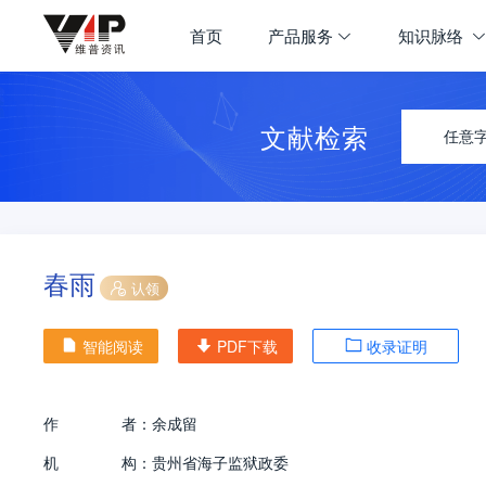
首页
产品服务
知识脉络
文献检索
任意
春雨
认领
智能阅读
PDF下载
收录证明
作
者：
余成留
机
构：
贵州省海子监狱政委