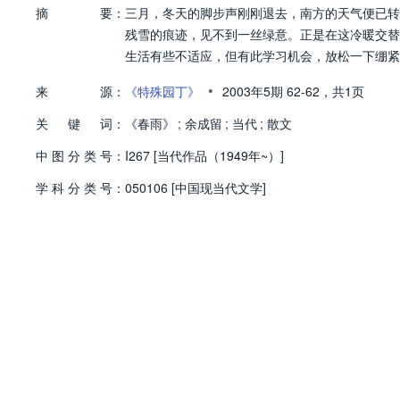
摘
要：
三月，冬天的脚步声刚刚退去，南方的天气便已转
残雪的痕迹，见不到一丝绿意。正是在这冷暖交替
生活有些不适应，但有此学习机会，放松一下绷紧
•
来
源：
《特殊园丁》
2003年5期
62-62，
共1页
关
键
词：
《春雨》
;
余成留
;
当代
;
散文
中
图
分
类
号：
I267 [当代作品（1949年~）]
学
科
分
类
号：
050106 [中国现当代文学]