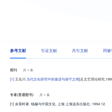
参考文献
引证文献
共引文献
同被
期刊
共
1
条
[1]
王岳川
.
当代文化研究中的激进与保守之维
[J].
文艺理论研究
,199
专著(普通图书)
共
1
条
[1] 余英时著. 钱穆与中国文化. 上海:上海远东出版社, 1994.12.