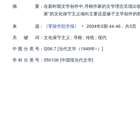
摘
要：
在新时期文学创作中,寻根作家的文学理念呈现出
家”的文化保守主义倾向主要还是缘于文学创作的
•
来
源：
《零陵学院学报》
2004年2期
44-46，
共3页
关
键
词：
文化保守主义
;
寻根
;
传统
;
现代
中
图
分
类
号：
I206.7 [当代文学（1949年~）]
学
科
分
类
号：
050106 [中国现当代文学]