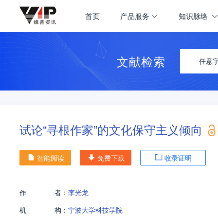
首页
产品服务
知识脉络
文献检索
任意
试论“寻根作家”的文化保守主义倾向
智能阅读
免费下载
收录证明
作
者：
李光龙
机
构：
宁波大学科技学院