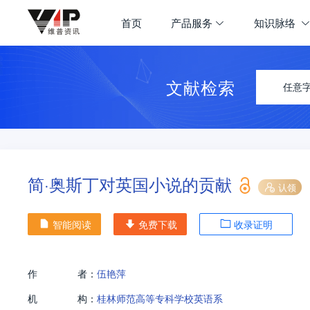
首页
产品服务
知识脉络
文献检索
任意
简·奥斯丁对英国小说的贡献
认领
智能阅读
免费下载
收录证明
作
者：
伍艳萍
机
构：
桂林师范高等专科学校英语系