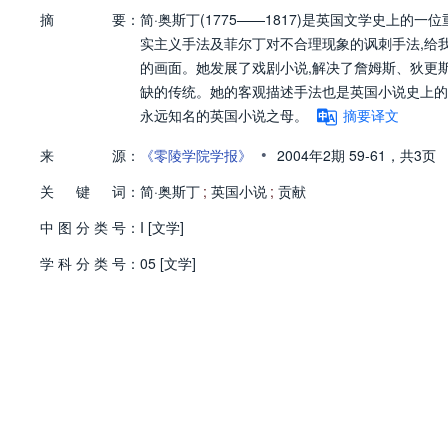
摘
要：
简·奥斯丁(1775——1817)是英国文学史上
实主义手法及菲尔丁对不合理现象的讽刺手法,给
的画面。她发展了戏剧小说,解决了詹姆斯、狄更
缺的传统。她的客观描述手法也是英国小说史上的
永远知名的英国小说之母。
摘要译文
•
来
源：
《零陵学院学报》
2004年2期
59-61，
共3页
关
键
词：
简·奥斯丁
;
英国小说
;
贡献
中
图
分
类
号：
I [文学]
学
科
分
类
号：
05 [文学]