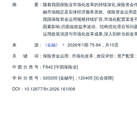
摘
要：
随着我国保险业市场化改革的持续深化,保险资金
融市场稳定及实体经济服务质效。保险资金运用是
我国保险资金运用规模持续扩容,市场化配置渠道
因素影响,仍面临收益率波动、结构优化滞后等问
运用政策演进与市场化改革成果,深入剖析当前改
负债匹配、优化全链条监管”的针对性优化路径,
•
来
源：
《金融》
2026年1期
75-84，
共10页
关
键
词：
保险资金运用
;
市场化改革
;
效应评价
;
资产配置
;
中
图
分
类
号：
F842 [中国保险业]
学
科
分
类
号：
020205 [金融学]
;
120405 [社会保障]
D
O
I：
10.12677/fin.2026.161008