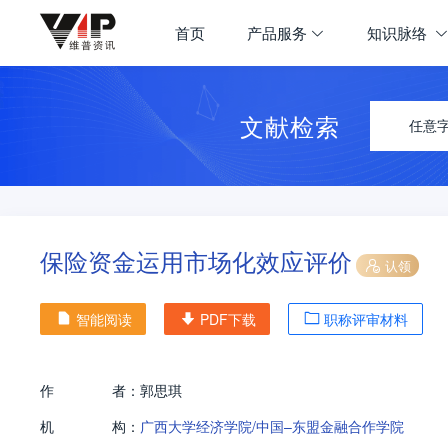
首页
产品服务
知识脉络
文献检索
任意
保险资金运用市场化效应评价
认领
智能阅读
PDF下载
职称评审材料
作
者：
郭思琪
机
构：
广西大学经济学院/中国–东盟金融合作学院