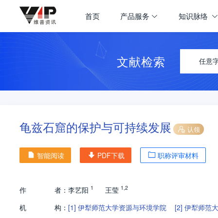
首页
产品服务
知识脉络
文献检索
任意
龟兹石窟的保护与可持续发展
认领
智能阅读
PDF下载
职称评审材料
1
1
,
2
作
者：
李艺阳
王莹
机
构：
[1]
伊犁师范大学资源与环境学院
[2]
伊犁师范