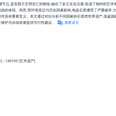
关键节点,是东西方文明交汇的枢纽,融合了多元文化元素,形成了独特的艺术
就的体现。然而,受环境变迁与历史因素影响,龟兹石窟遭受了严重破坏,
研究具有重要意义。本文通过对比分析不同国家的石窟类世界遗产,借鉴国
学保护与永续发展提供可行性建议。
摘要译文
]
;
130103 [艺术遗产]