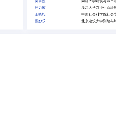
吴承照
严力蛟
王晓毅
侯妙乐