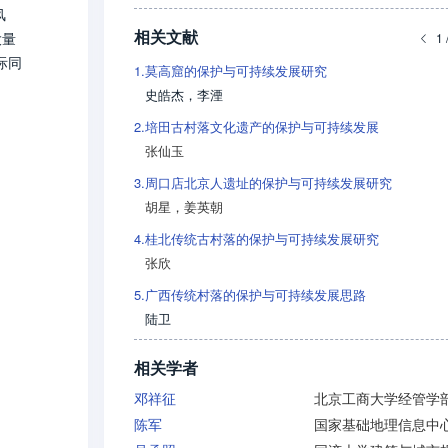
风
相关文献
大量
1 
际同
1.
莫高窟的保护与可持续发展研究
史皓杰
，
李湮
2.
培田古村落文化遗产的保护与可持续发展
张仙玉
3.
周口店北京人遗址的保护与可持续发展研究
胡星
，
姜英朝
4.
桂北传统古村落的保护与可持续发展研究
张欣
5.
广西传统村落的保护与可持续发展思路
陆卫
相关学者
邓祥征
陈军
国家基础地理信息中