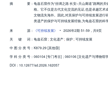
摘
要：
龟兹石窟作为“丝绸之路:长安–天山廊道”路网的
格。它不仅是古代文化交流的见证,也是卓越艺术成
文物流失海外。因此,对其保护与可持续发展进行
类遗产的保护与可持续发展经验,为龟兹石窟的科
•
来
源：
《可持续发展》
2026年2期
51-59，
共9页
关
键
词：
龟兹石窟
;
文化遗产
;
保护
;
可持续发展
中
图
分
类
号：
K879.29 [其他⑨]
学
科
分
类
号：
060104 [专门考古]
;
060106 [文化遗产与博物馆学
D
O
I：
10.12677/sd.2026.162057