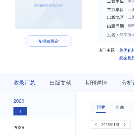
主管单位：
教
主办单位：
上
出版地区：
上
出版周期：
季
别名：
航空航
投稿预审
热门主题：
最优化
姿态角
收
栏
期
收录汇总
出版文献
期刊详情
分析
录
目
刊
汇
浏
详
总
览
情
2026
2026
目录
封面
1
2025
2026年1期
2025