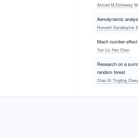
Ahmed M.Elshewey
M
Aerodynamic analysis
Humesh Sanaboyina
S
Mach number effect 
Yan Liu
Hao Chen
Research on a surrog
random forest
Chao Xi
Tingting Chen