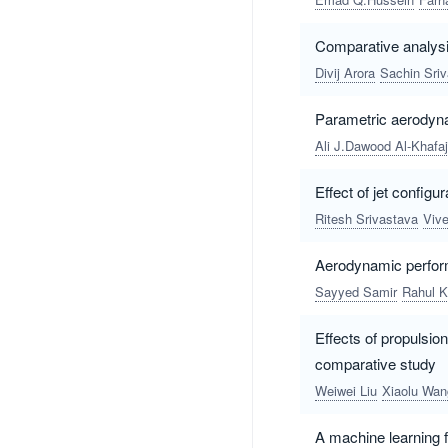
Comparative analysis
Divij Arora
Sachin Sri
Parametric aerodynam
Ali J.Dawood Al-Khafaj
Effect of jet configu
Ritesh Srivastava
Viv
Aerodynamic perform
Sayyed Samir
Rahul 
Effects of propulsion
comparative study
Weiwei Liu
Xiaolu Wan
A machine learning fr