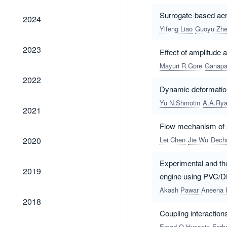
2024
Surrogate-based aer
2024
Yifeng Liao
Guoyu Zh
2023
2023
Effect of amplitude 
Mayuri R.Gore
Ganapat
2022
2022
Dynamic deformation 
Yu N.Shmotin
A.A.Ry
2021
2021
Flow mechanism of s
2020
2020
Lei Chen
Jie Wu
Dech
Experimental and the
2019
2019
engine using PVC/D
Akash Pawar
Aneena 
2018
2018
Coupling interactions
Emad Q.Hussein
Farh