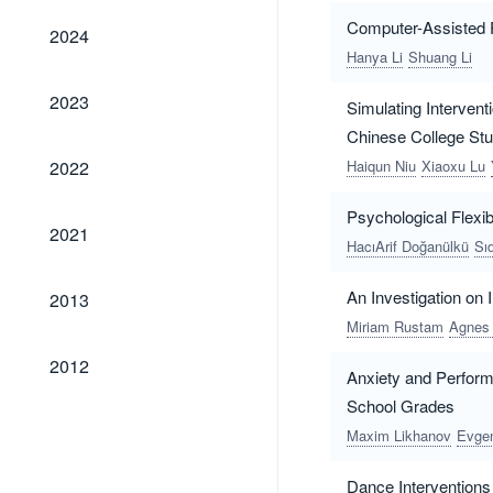
2024
Computer-Assisted 
2024
Hanya Li
Shuang Li
2023
2023
Simulating Interven
Chinese College Stu
2022
2022
Haiqun Niu
Xiaoxu Lu
Psychological Flexib
2021
2021
HacıArif Doğanülkü
Sı
2013
An Investigation on 
2013
Miriam Rustam
Agnes 
2012
2012
Anxiety and Perform
School Grades
Maxim Likhanov
Evgen
Dance Interventions