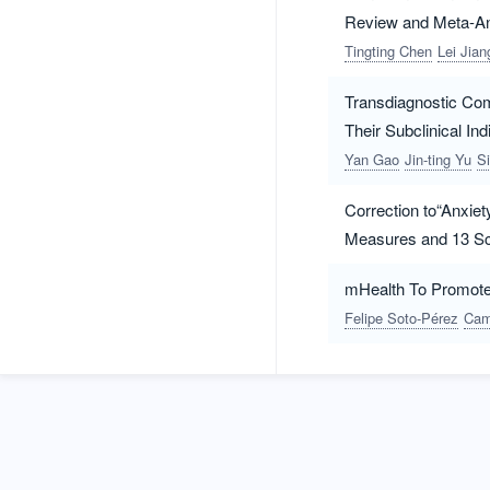
Review and Meta-An
Tingting Chen
Lei Jian
Transdiagnostic Com
Their Subclinical Ind
Yan Gao
Jin-ting Yu
S
Correction to“Anxie
Measures and 13 Sc
mHealth To Promote
Felipe Soto-Pérez
Cami