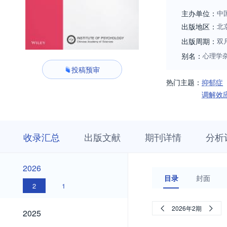
主办单位：
中
出版地区：
北
出版周期：
双
别名：
心理学
投稿预审
热门主题：
抑郁症
调解效
收
栏
期
收录汇总
出版文献
期刊详情
分析
录
目
刊
汇
浏
详
总
览
情
2026
2026
目录
封面
2
1
2025
2026年2期
2025