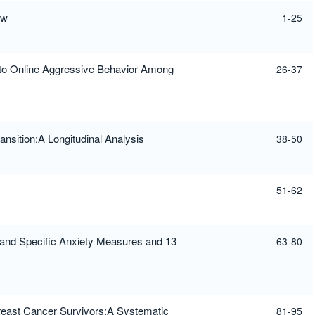
ew
1-25
e to Online Aggressive Behavior Among
26-37
ansition:A Longitudinal Analysis
38-50
51-62
and Specific Anxiety Measures and 13
63-80
Breast Cancer Survivors:A Systematic
81-95