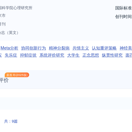
国科学院心理研究所
国际标准
京市
创刊时间
月刊
杂志（英文）
Meta分析
协同创新行为
精神分裂病
共情主义
认知重评策略
神经美
应
失乐症
抑郁症状
系统评价研究
大学生
正念思想
纵贯性研究
面
新发布(2025版)
评价
共：9篇