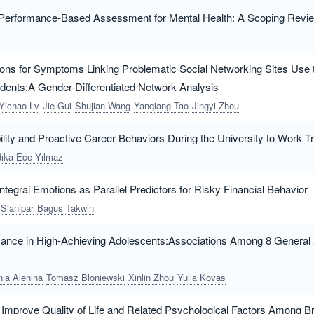
Performance-Based Assessment for Mental Health: A Scoping Revi
tions for Symptoms Linking Problematic Social Networking Sites Us
dents:A Gender-Differentiated Network Analysis
Yichao Lv
Jie Gui
Shujian Wang
Yanqiang Tao
Jingyi Zhou
ility and Proactive Career Behaviors During the University to Work Tr
dıka Ece Yılmaz
Integral Emotions as Parallel Predictors for Risky Financial Behavior
Sianipar
Bagus Takwin
ance in High-Achieving Adolescents:Associations Among 8 General 
ia Alenina
Tomasz Bloniewski
Xinlin Zhou
Yulia Kovas
 Improve Quality of Life and Related Psychological Factors Among 