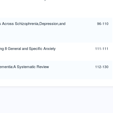
is Across Schizophrenia,Depression,and
96-110
ng 8 General and Specific Anxiety
111-111
Dementia:A Systematic Review
112-130