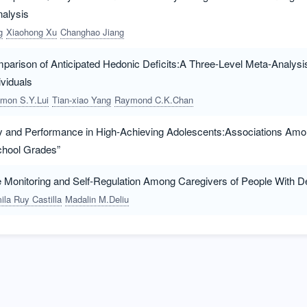
alysis
g
Xiaohong Xu
Changhao Jiang
parison of Anticipated Hedonic Deficits:A Three-Level Meta-Analys
ividuals
imon S.Y.Lui
Tian-xiao Yang
Raymond C.K.Chan
ty and Performance in High-Achieving Adolescents:Associations Amo
hool Grades”
 Monitoring and Self-Regulation Among Caregivers of People With 
la Ruy Castilla
Madalin M.Deliu