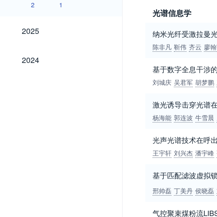
2
1
光谱信息学
2025
2025
纳米光纤受激拉曼光
陈非凡
靳伟
齐云
廖翰
2024
2024
基于数字全息干涉的
刘城庆
吴君军
胡梦鹏
激光诱导击穿光谱在
杨海能
郭连波
牛雪晨
光声光谱技术在呼出
王宇轩
刘兴杰
潘宇峰
基于匹配滤波虚拟锁
邢帅磊
丁美丹
侯晓磊
气控聚束煤粉流LI