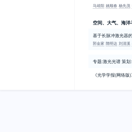
马靖阳
姚顺春
杨先茂
空间、大气、海洋
基于长脉冲激光器的
郭金家
隋明达
刘清溪
专题:激光光谱 策
《光学学报(网络版)》