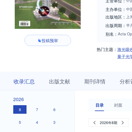
主管单位：
中
主办单位：
中
出版地区：
上
出版周期：
半
别名：
Acta Opt
投稿预审
热门主题：
激光吸
量子光
收
栏
期
收录汇总
出版文献
期刊详情
分析
录
目
刊
汇
浏
详
总
览
情
2026
2026
目录
封面
8
7
6
5
4
3
2026年8期