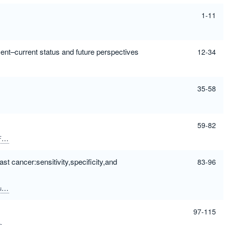
1-11
ent–current status and future perspectives
12-34
35-58
59-82
i
Peter Yingxiao Wang
Song Li
st cancer:sensitivity,specificity,and
83-96
ie
Christopher J.Butch
Huiming Cai
Yiqing Wang
97-115
n