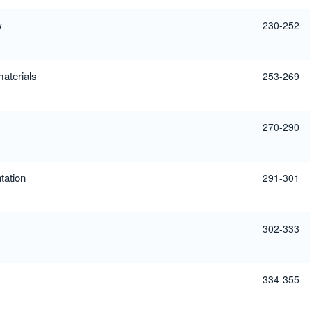
w
230-252
materials
253-269
270-290
tation
291-301
302-333
334-355