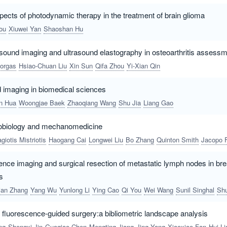
pects of photodynamic therapy in the treatment of brain glioma
ou
Xiuwei Yan
Shaoshan Hu
sound imaging and ultrasound elastography in osteoarthritis assessm
eorgas
Hsiao-Chuan Liu
Xin Sun
Qifa Zhou
Yi-Xian Qin
ld imaging in biomedical sciences
n Hua
Woongjae Baek
Zhaoqiang Wang
Shu Jia
Liang Gao
nobiology and mechanomedicine
giotis Mistriotis
Haogang Cai
Longwei Liu
Bo Zhang
Quinton Smith
Jacopo Ferruzz
ence imaging and surgical resection of metastatic lymph nodes in brea
s
ian Zhang
Yang Wu
Yunlong Li
Ying Cao
Qi You
Wei Wang
Sunil Singhal
Shuming N
 fluorescence-guided surgery:a bibliometric landscape analysis
ng
Shengxi Jin
Guoqiao Chen
Mengting Jiang
Jing Yang
Xiaoxiao Fan
Hui Li