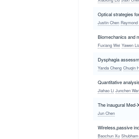
Optical strategies fo
Justin Chen
Raymond 
Biomechanics and me
Fuxiang Wei
Yawen Li
Dysphagia assessmen
Yanda Cheng
Chuqin 
Quantitative analysis
Jiahao Li
Junchen Wa
The inaugural Med-X
Jun Chen
Wireless,passive ind
Baochun Xu
Shubham 