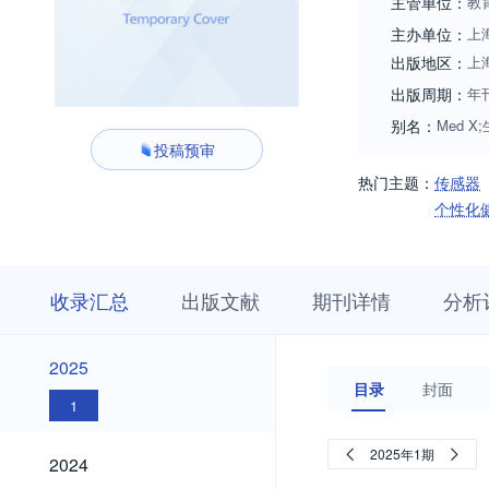
主管单位：
教
主办单位：
上
出版地区：
上
出版周期：
年
别名：
Med 
投稿预审
热门主题：
传感器
个性化
收
栏
期
收录汇总
出版文献
期刊详情
分析
录
目
刊
汇
浏
详
总
览
情
2025
2025
目录
封面
1
2024
2025年1期
2024