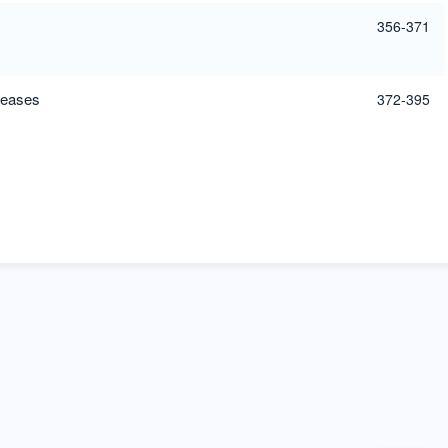
356-371
seases
372-395