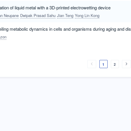
tion of liquid metal with a 3D‑printed electrowetting device
an Neupane
Dwipak Prasad Sahu
Jian Teng
Yong Lin Kong
eiling metabolic dynamics in cells and organisms during aging and di
azon
1
2