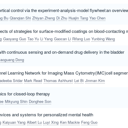
rtical control via the experiment‑analysis‑model flywheel:an overvie
ng Bu
Qianqian Shi
Zhiyan Zheng
Di Zhu
Huajin Tang
Yao Chen
ts of strategies for surface‑modified coatings on blood-contacting 
g
Gaoyang Guo
Tao Yu
Li Yang
Gaocan Li
Rifang Luo
Yunbing Wang
with continuous sensing and on‑demand drug delivery in the bladder
iaoguang Dong
el Learning Network for Imaging Mass Cytometry(IMC)cell segmen
adeeba Sridar
Mark Read
Thomas Ashhurst
Lei Bi
Jinman Kim
ics for closed-loop therapy
ee
Mikyung Shin
Donghee Son
devices and systems for personalized mental health
g
Kaiyuan Yang
Albert Lu
Luyi Xing
Ken Mackie
Feng Guo