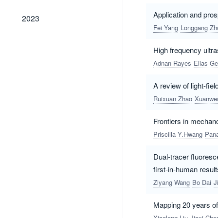
2023
Application and pros
2023
Fei Yang
Longgang Zh
High frequency ultra
Adnan Rayes
Elias G
A review of light-fie
Ruixuan Zhao
Xuanwe
Frontiers in mecha
Priscilla Y.Hwang
Pana
Dual‑tracer fluoresc
first‑in‑human result
Ziyang Wang
Bo Dai
J
Mapping 20 years of
Xiaolong Liu
Jiaxi Che