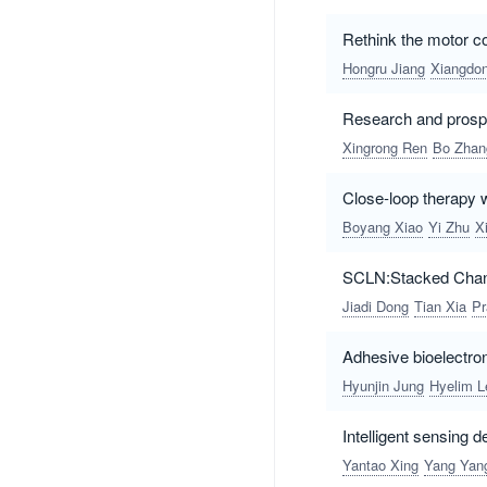
Rethink the motor co
Hongru Jiang
Xiangdo
Research and prospec
Xingrong Ren
Bo Zhan
Close‑loop therapy 
Boyang Xiao
Yi Zhu
X
SCLN:Stacked Chann
Jiadi Dong
Tian Xia
Pr
Adhesive bioelectron
Hyunjin Jung
Hyelim L
Intelligent sensing 
Yantao Xing
Yang Yan