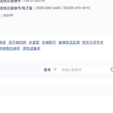
连续出版物号：
CN
31-2201/R
连续出版物号
/电子版
：
ISSN
2097-440X
/
EISSN
2731-8710
：
2023年
免疫
原子核结构
水凝胶
生物医疗
健康状况监测
荧光引导手术
学细胞生物学
弹性成像术