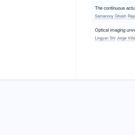
The continuous actua
Samannoy Ghosh
Raj
Optical imaging unv
Lingyan Shi
Jorge Vill