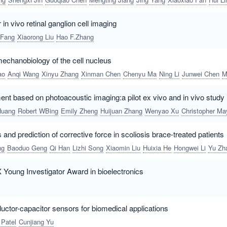
r in vivo retinal ganglion cell imaging
Fang
Xiaorong Liu
Hao F.Zhang
chanobiology of the cell nucleus
ao
Anqi Wang
Xinyu Zhang
Xinman Chen
Chenyu Ma
Ning Li
Junwei Chen
Mian L
t based on photoacoustic imaging:a pilot ex vivo and in vivo study 
Huang
Robert WBing
Emily Zheng
Huijuan Zhang
Wenyao Xu
Christopher Mayer
 and prediction of corrective force in scoliosis brace‑treated patients
ng
Baoduo Geng
Qi Han
Lizhi Song
Xiaomin Liu
Huixia He
Hongwei Li
Yu Zh
 Young Investigator Award in bioelectronics
uctor-capacitor sensors for biomedical applications
Patel
Cunjiang Yu