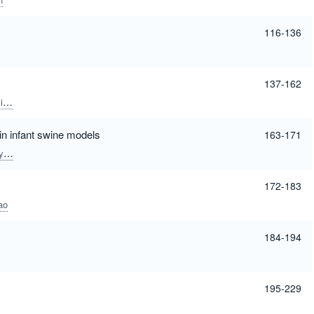
116-136
137-162
ong
in infant swine models
163-171
l
Rebecca German
Catriona M.Steele
Jonathan Lovell
Lin Zhang
Jun Xia
172-183
ao
184-194
195-229