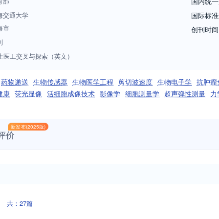
育部
国内统一
海交通大学
国际标准
海市
创刊时间
刊
X;生医工交叉与探索（英文）
药物递送
生物传感器
生物医学工程
剪切波速度
生物电子学
抗肿瘤
健康
荧光显像
活细胞成像技术
影像学
细胞测量学
超声弹性测量
力
新发布(2025版)
评价
共：27篇