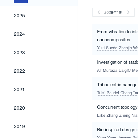
2025
2026年1期
2025
2024
From vibration to in
2024
nanocomposites
Yuki Sueda
Zhenjin W
2023
2023
Investigation of stat
2022
2022
Ali Murtaza DalgIC
Mer
Triboelectric nanoge
2021
2021
Tulsi Paudel
Cheng-Ta
2020
Concurrent topology 
2020
Erke Zhang
Zheng Nia
2019
2019
Bio-inspired design
Yang Yang
Jaewoo Ro