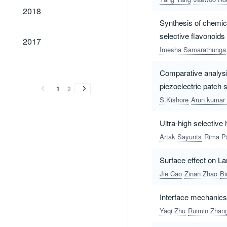
2018
2018
Synthesis of chemica
selective flavonoids
2017
2017
Imesha Samarathunga
2016
2015
2014
2013
2012
2011
2010
2016
2015
2014
2013
2012
2011
2010
Comparative analysis
piezoelectric patch 
1
2
S.Kishore
Arun kumar
Ultra-high selecti
Artak Sayunts
Rima P
Surface effect on L
Jie Cao
Zinan Zhao
Bi
Interface mechanics 
Yaqi Zhu
Ruimin Zhan