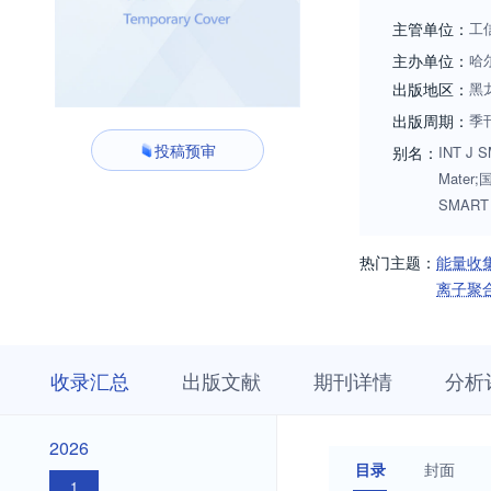
主管单位：
工
主办单位：
哈
出版地区：
黑
出版周期：
季
投稿预审
别名：
INT J S
Mater
SMART
热门主题：
能量收
离子聚
收
栏
期
收录汇总
出版文献
期刊详情
分析
录
目
刊
汇
浏
详
总
览
情
2026
2026
目录
封面
1