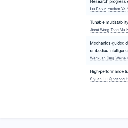
Research progress of
Liu Peixin
Yuchen Ye
Tunable multistabili
Jiarui Wang
Tong Mu
Mechanics-guided de
embodied intelligen
Wenxuan Ding
Weihe 
High-performance tub
Siyuan Liu
Qingsong 