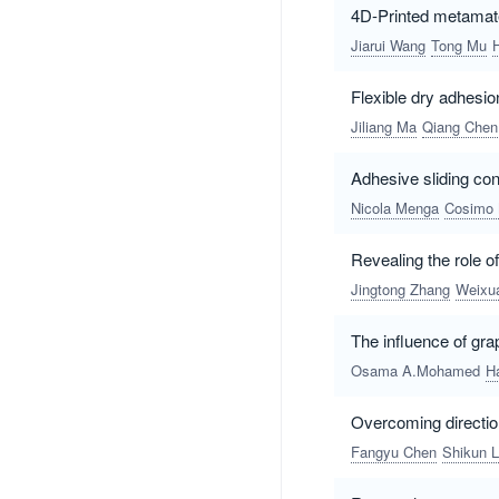
4D-Printed metamater
Jiarui Wang
Tong Mu
Flexible dry adhesio
Jiliang Ma
Qiang Chen
Adhesive sliding con
Nicola Menga
Cosimo 
Revealing the role 
Jingtong Zhang
Weixu
The influence of gra
Osama A.Mohamed
H
Overcoming directio
Fangyu Chen
Shikun L