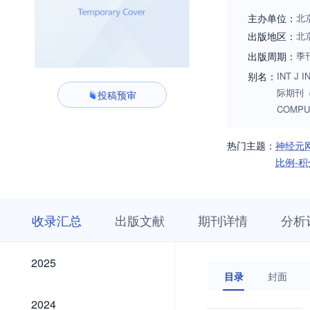
and Cybernetics fo
主办单位：
北
can be adopted or 
出版地区：
北
Algorithms, techniq
出版周期：
季
Intelligent Computi
别名：
INT J 
际期刊（英
投稿预审
COMPU
热门主题：
神经元
比例-积
收
栏
期
收录汇总
出版文献
期刊详情
分析
录
目
刊
汇
浏
详
总
览
情
2025
2025
目录
封面
2024
2024