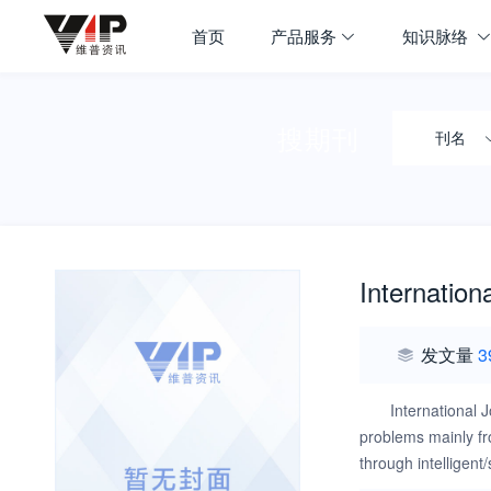
首页
产品服务
知识脉络
搜期刊
刊名
Internation
发文量
3
International 
problems mainly fr
through intelligent
publishing the rec