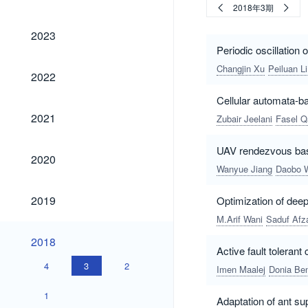
2018年3期
2023
2023
Periodic oscillation
Changjin Xu
Peiluan Li
2022
2022
Cellular automata-b
2021
2021
Zubair Jeelani
Fasel Q
UAV rendezvous bas
2020
2020
Wanyue Jiang
Daobo 
2019
2019
Optimization of dee
M.Arif Wani
Saduf Afz
2018
2018
Active fault toleran
4
3
2
Imen Maalej
Donia Be
1
Adaptation of ant su