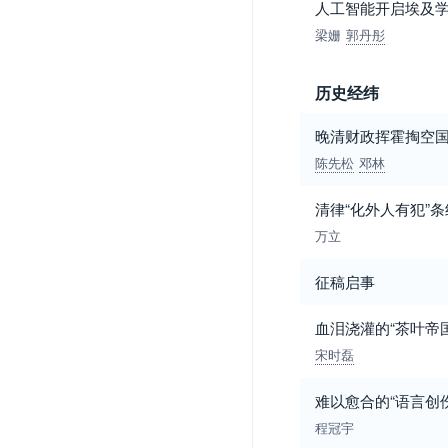
人工智能开启埃及
梁姗
郭丹彤
历史经纬
晚清财政挥霍掏空
陈先松
邓林
清律“化外人有犯”条
万立
征稿启事
血泪浇灌的“茶叶帝
宋时磊
难以愈合的“语言创
程冠宇