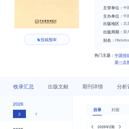
分的基础上交锋交
主管单位：
中
主办单位：
中
出版地区：
北
出版周期：
双
投稿预审
别名：
Historic
热门主题：
中国传
第一次
收
栏
期
收录汇总
出版文献
期刊详情
分析
录
目
刊
汇
浏
详
总
览
情
2026
2026
目录
封面
2
1
2025
2026年2期