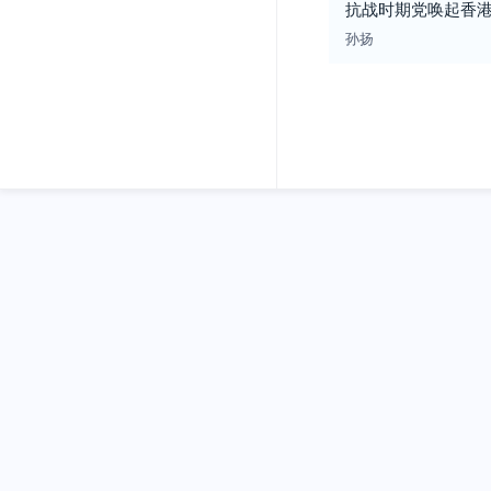
抗战时期党唤起香
孙扬