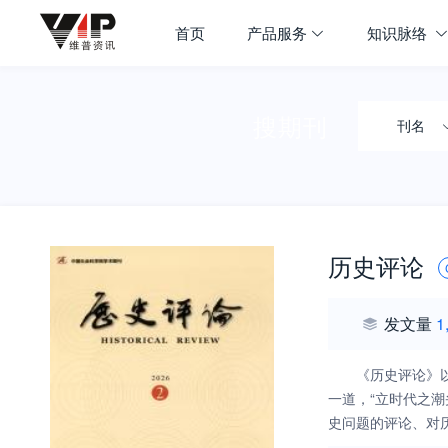
首页
产品服务
知识脉络
搜期刊
刊名
历史评论
发文量
1
《历史评论》
一道，“立时代之
史问题的评论、对
古鉴今、资政育人