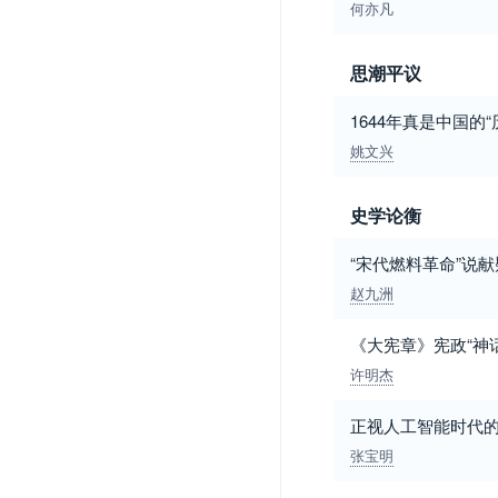
何亦凡
思潮平议
1644年真是中国的“
姚文兴
史学论衡
“宋代燃料革命”说献
赵九洲
《大宪章》宪政“神
许明杰
正视人工智能时代
张宝明