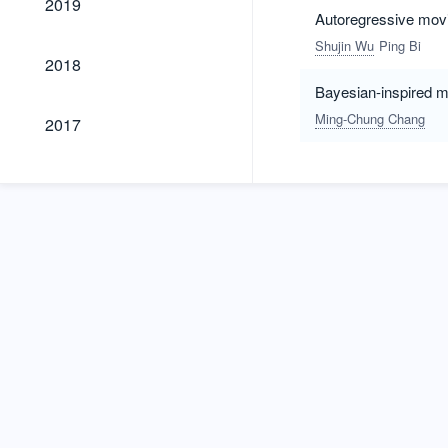
2019
Autoregressive movi
Shujin Wu
Ping Bi
2018
2018
Bayesian-inspired m
2017
Ming-Chung Chang
2017