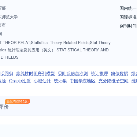
育部
国内统一
东师范大学
国际标准
海市
创刊时间
刊
 THEOR RELAT;Statistical Theory Related Fields;Stat Theory
 Fields;统计理论及其应用（英文）;STATISTICAL THEORY AND
D FIELDS
TIC回归
非线性时间序列模型
贝叶斯信息准则
统计推理
缺值数据
组
保险
Oracle性质
小域估计
统计学
中国华东地区
充分降维子空间
维
新发布(2025版)
评价