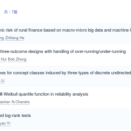
共：7篇
ic risk of rural finance based on macro-micro big data and machine 
ang
Zhiliang He
three-outcome designs with handling of over-running/under-running
 Hui
Bob Zhong
 for concept classes induced by three types of discrete undirected
 Li
-Weibull quantile function in reliability analysis
astian
N.Chandra
ed log-rank tests
yao Yi