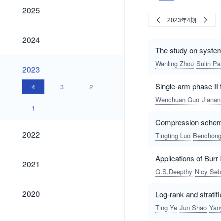
2025
2025
2023年4期
2024
2024
The study on system
Wanling Zhou
Sulin P
2023
2023
Single-arm phase II 
4
3
2
Wenchuan Guo
Jianan
1
Compression schemes
2022
2022
Tingting Luo
Benchong
Applications of Burr Ⅲ
2021
2021
G.S.Deepthy
Nicy Seb
2020
2020
Log-rank and stratifi
Ting Ye
Jun Shao
Yan
2019