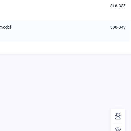
318-335
 model
336-349