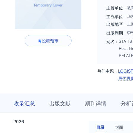
主管单位：
教
主办单位：
华
出版地区：
上
出版周期：
季
投稿预审
别名：
STATIST
Relat
RELATE
热门主题：
LOGIS
最优再
收
栏
期
收录汇总
出版文献
期刊详情
分析
录
目
刊
汇
浏
详
总
览
情
2026
2026
目录
封面