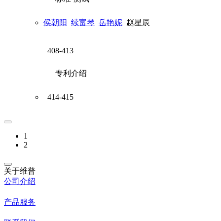
侯朝阳
续富琴
岳艳妮
赵星辰
408-413
专利介绍
414-415
1
2
关于维普
公司介绍
产品服务