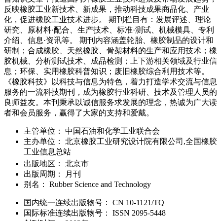
反映橡胶工业新技术、新成果，推动科技成果商品化、产业
化，促进橡胶工业技术进步。 期刊栏目有：发展评述、理论
研究、原材料·配合、生产技术、标准·测试、机械模具、专利
介绍、信息·资讯等。 期刊内容涵盖轮胎、橡胶制品的设计和
研制；合成橡胶、天然橡胶、骨架材料的生产和应用技术；橡
胶机械、分析测试技术、成品检测；上下游相关领域及行业信
息；环保、实用橡胶科普知识；废旧橡胶综合利用技术等。
《橡胶科技》以科技与信息为特色，着力打造学术交流与信息
服务的一流科技期刊，成为橡胶行业科研、技术及管理人员的
良师益友。本刊秉承以诚信服务求发展的理念，热诚为广大读
者和会员服务，赢得了大家的支持和爱戴。
主管单位：
中国石油和化学工业联合会
主办单位：
北京橡胶工业研究设计院有限公司,全国橡胶
工业信息总站
出版地区：
北京市
出版周期：
月刊
别名：
Rubber Science and Technology
国内统一连续出版物号：
CN
10-1121/TQ
国际标准连续出版物号
：
ISSN
2095-5448