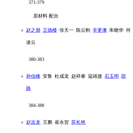
371-379
原材料·配合
赵之朋
王德楼
张天一
陈云刚
辛更澳
朱晓华
何
凌云
380-383
孙佳峰
安鲁
杜成龙
赵祥睿
寇靖捷
石玉明
邵
路
384-388
赵吉龙
王鹏
崔永贺
苏长艳