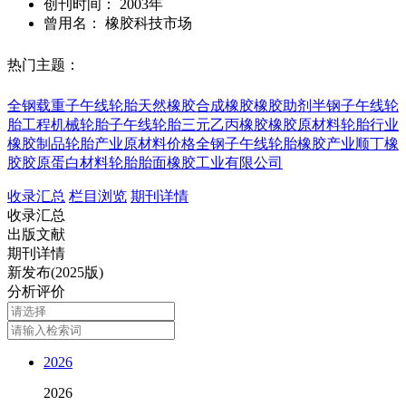
创刊时间：
2003年
曾用名：
橡胶科技市场
热门主题：
全钢载重子午线轮胎
天然橡胶
合成橡胶
橡胶助剂
半钢子午线轮
胎
工程机械轮胎
子午线轮胎
三元乙丙橡胶
橡胶原材料
轮胎行业
橡胶制品
轮胎产业
原材料价格
全钢子午线轮胎
橡胶产业
顺丁橡
胶
胶原蛋白材料
轮胎胎面
橡胶工业
有限公司
收录汇总
栏目浏览
期刊详情
收录汇总
出版文献
期刊详情
新发布(2025版)
分析评价
2026
2026