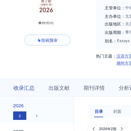
刊方向和舆论导向
主管单位：
中
合，标准语研究与
主办单位：
北
出版地区：
北
出版周期：
季
投稿预审
别名：
Essays 
热门主题：
汉语方
潮州方
收
栏
期
收录汇总
出版文献
期刊详情
分析
录
目
刊
汇
浏
详
总
览
情
2026
2026
目录
封面
2
1
2025
2026年2期