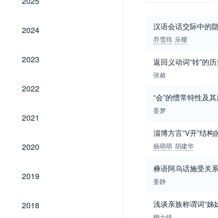
2025
2024
汉语会话交际中的
2024
乔雪玮
乐耀
2023
2023
返回义动词“转”的
张赦
2022
2022
“会”的惯常特性及
姜梦
2021
2021
淄博方言“V开”结构
2020
2020
杨萌萌
胡建华
彝语阿乌话施受关
2019
2019
姜静
2018
浅谈亲族称谓词“姊
2018
柳士镇