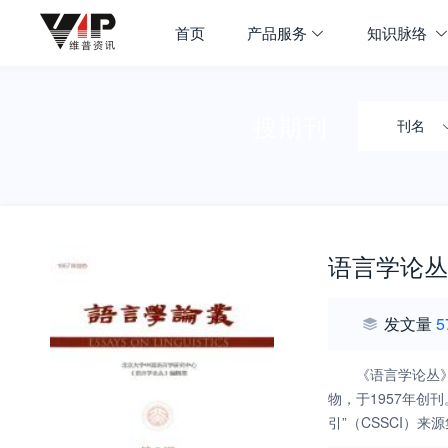
首页
产品服务
知识脉络
搜期刊
刊名
语言学论丛
发文量
5
《语言学论丛
物，于1957年创
引”（CSSCI）
1796，中国标准刊