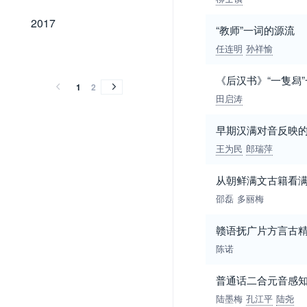
2017
2017
“教师”一词的源流
任连明
孙祥愉
2016
2015
2014
2013
2016
2015
2014
2013
《后汉书》“一隻舄”
1
2
田启涛
早期汉满对音反映
王为民
郎瑞萍
从朝鲜满文古籍看
邵磊
多丽梅
赣语抚广片方言古
陈诺
普通话二合元音感
陆墨梅
孔江平
陆尧