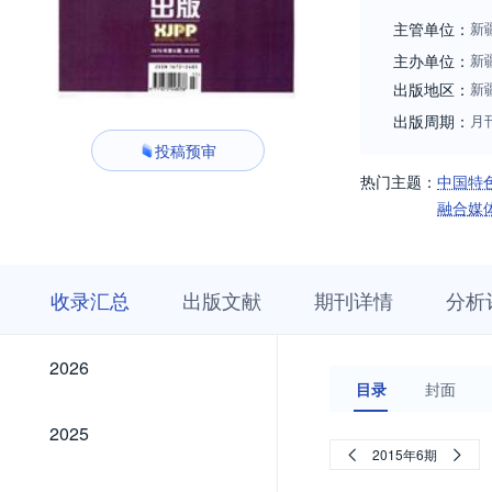
主管单位：
新
主办单位：
新
出版地区：
新
出版周期：
月
投稿预审
热门主题：
中国特
融合媒
收
栏
期
收录汇总
出版文献
期刊详情
分析
录
目
刊
汇
浏
详
总
览
情
2026
2026
目录
封面
2025
2025
2015年6期
2024