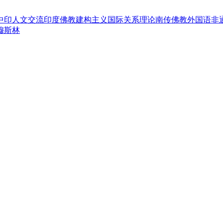
中印人文交流
印度佛教
建构主义国际关系理论
南传佛教
外国语
非
穆斯林