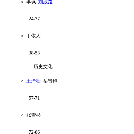
李珮
刘欣路
24-37
丁依人
38-53
历史文化
王泽壮
岳晋艳
57-71
张雪杉
72-86