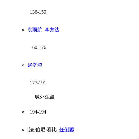
136-159
袁雨航
李方达
160-176
赵济鸿
177-191
域外观点
194-194
[法]伯尼·赛比
任俐蓉