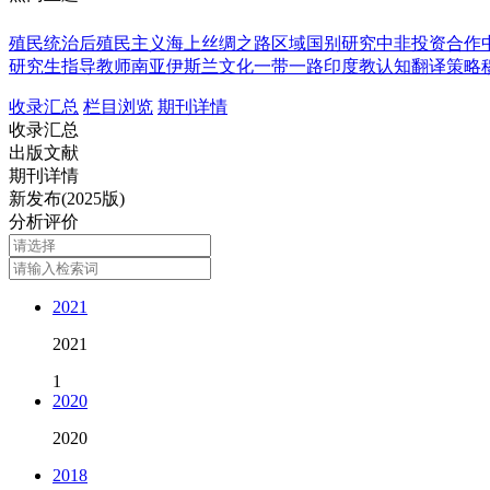
殖民统治
后殖民主义
海上丝绸之路
区域国别研究
中非投资合作
研究生指导教师
南亚伊斯兰文化
一带一路
印度教
认知翻译策略
收录汇总
栏目浏览
期刊详情
收录汇总
出版文献
期刊详情
新发布(2025版)
分析评价
2021
2021
1
2020
2020
2018