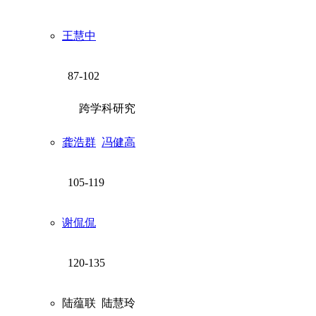
王慧中
87-102
跨学科研究
龚浩群
冯健高
105-119
谢侃侃
120-135
陆蕴联
陆慧玲