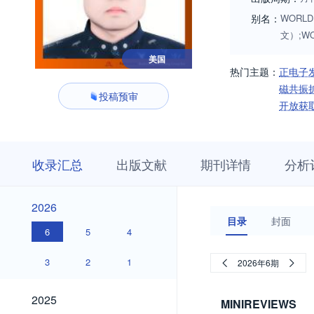
别名：
WORLD 
文）;WO
美国
热门主题：
正电子
磁共振
投稿预审
开放获
收
栏
期
收录汇总
出版文献
期刊详情
分析
录
目
刊
汇
浏
详
总
览
情
2026
2026
目录
封面
6
5
4
3
2
1
2026年6期
2025
2025
MINIREVIEWS