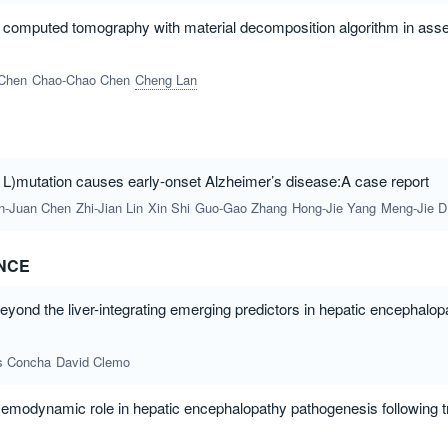
 computed tomography with material decomposition algorithm in assess
 Chen
Chao-Chao Chen
Cheng Lan
)mutation causes early-onset Alzheimer’s disease:A case report
n-Juan Chen
Zhi-Jian Lin
Xin Shi
Guo-Gao Zhang
Hong-Jie Yang
Meng-Jie Dong
NCE
Beyond the liver-integrating emerging predictors in hepatic encephalopa
s Concha
David Clemo
:Hemodynamic role in hepatic encephalopathy pathogenesis following t