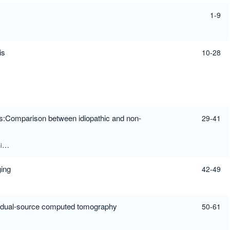
1-9
is
10-28
is:Comparison between idiopathic and non-
29-41
a
Akihiro Nishie
ging
42-49
ion dual-source computed tomography
50-61