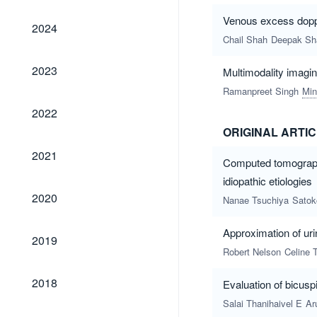
Venous excess doppl
2024
2024
Chail Shah
Deepak Sh
2023
2023
Multimodality imagin
Ramanpreet Singh
Min
2022
2022
ORIGINAL ARTI
2021
2021
Computed tomography
idiopathic etiologies
2020
2020
Nanae Tsuchiya
Satok
Approximation of ur
2019
2019
Robert Nelson
Celine 
2018
2018
Evaluation of bicus
Salai Thanihaivel E
Ar