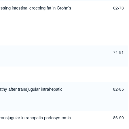
ing intestinal creeping fat in Crohn’s
62-73
74-81
Li Yi
Jun Hu
Xu-Hui Chen
thy after transjugular intrahepatic
82-85
ransjugular intrahepatic portosystemic
86-90