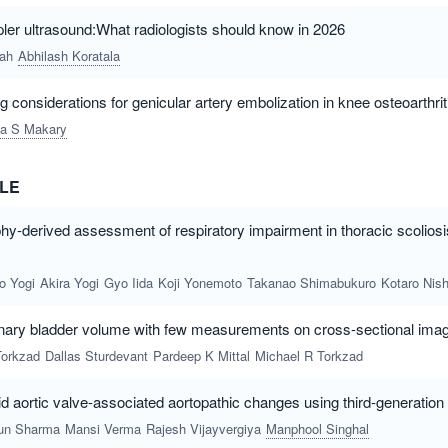
er ultrasound:What radiologists should know in 2026
ah
Abhilash Koratala
g considerations for genicular artery embolization in knee osteoarthrit
a S Makary
CLE
-derived assessment of respiratory impairment in thoracic scolios
o Yogi
Akira Yogi
Gyo Iida
Koji Yonemoto
Takanao Shimabukuro
Kotaro Nishid
inary bladder volume with few measurements on cross-sectional ima
Torkzad
Dallas Sturdevant
Pardeep K Mittal
Michael R Torkzad
pid aortic valve-associated aortopathic changes using third-generat
un Sharma
Mansi Verma
Rajesh Vijayvergiya
Manphool Singhal