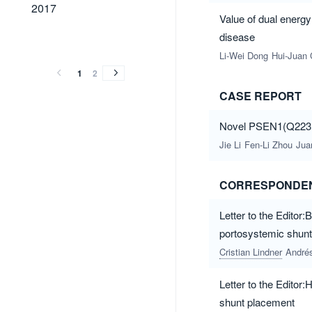
2017
2017
Value of dual energy
2016
2015
2014
2013
2012
2011
2010
2009
disease
2016
2015
2014
2013
2012
2011
2010
2009
Li-Wei Dong
Hui-Juan
1
2
CASE REPORT
Novel PSEN1(Q223 L
Jie Li
Fen-Li Zhou
Jua
CORRESPONDE
Letter to the Editor:
portosystemic shunt
Cristian Lindner
André
Letter to the Editor
shunt placement