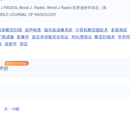
J RADIOL;World J. Radiol.;World J Radiol;世界放射学杂志（英
RLD JOURNAL OF RADIOLOGY
发射断层扫描
超声检查
磁共振成像系统
计算机断层摄影术
多探测器
扩散成像
影像学
超文本传输安全协议
对比增强法
断层扫描术
学术同
取
放射学
癌症
新发布(2025版)
评价
共：10篇