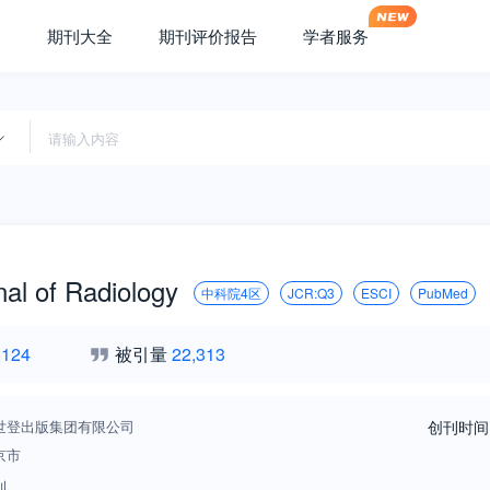
期刊大全
期刊评价报告
学者服务
al of Radiology
中科院4区
JCR:Q3
ESCI
PubMed
,124
被引量
22,313
世登出版集团有限公司
创刊时间
京市
刊