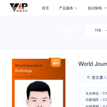
首页
产品服务
知识脉络
搜期刊
刊名
World Journ
发文量
1
主办单位：
百
出版地区：
北
出版周期：
月