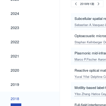
2018年1期
2024
2024
Subcellular spatial 
Sebastian A.Vasquez-
2023
2023
Optoacoustic micros
2022
2022
Stephan Kellnberger
D
Plasmonic mid-infra
2021
2021
Marco P.Fischer
Aaron
2020
2020
Reactive optical mat
Yuval Yifat
Delphine C
2019
2019
Motility-based label-
Yibo Zhang
Hatice Ce
2018
2018
Full-field interferom