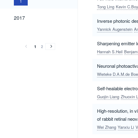
1
Tong Ling
Kevin C.Boy
2017
2017
Inverse photonic des
Yannick Augenstein
An
2016
2015
2014
2013
2012
2016
2015
2014
2013
2012
Sharpening emitter lo
1
2
Hannah S.Heil
Benjami
Neuronal photoactiv
Wieteke D.A.M.de Boe
Self-healable electr
Guojin Liang
Zhuoxin L
High-resolution, in
of rabbit retinal neo
Wei Zhang
Yanxiu Li
V