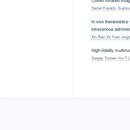
Covert infrared ima
Daniel Franklin
Sushru
In vivo theranostics
intravenous administ
Xin Bao
Ye Yuan
Jing
High-fidelity multim
Sergey Turtaev
Ivo T.L