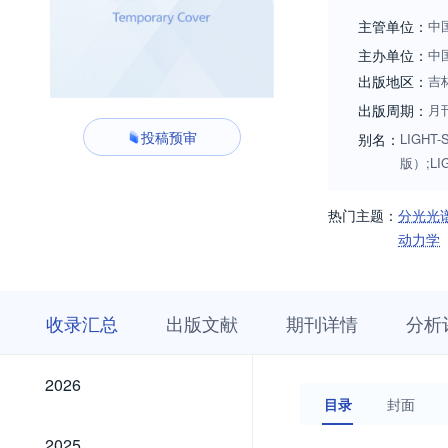
主管单位：
中
主办单位：
中
出版地区：
吉
出版周期：
月
投稿预审
别名：
LIGHT-
版）;LIG
热门主题：
分光光
动力学
收
栏
期
收录汇总
出版文献
期刊详情
分析
录
目
刊
汇
浏
详
总
览
情
2026
2026
目录
封面
2025
2025