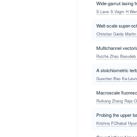
Wide-gamut lasing f
S.Lane
S.Vagin
H.Wa
Watt-scale super-oct
Christian Gaida
Martin
Multichannel vectori
Ruizhe Zhao
Basudeb 
A stoichiometric te
Guochen Bao
Ka-Leu
Macroscale fluoresc
Ruikang Zhang
Raja C
Probing the upper ba
Krishna P.Dhakal
Hyun